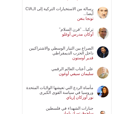
رسالة من الاستخبارات التركية إلى الـCIA
أيضا...
تونجا بنغن
تركيا... "قرن السلام"
أوكان مدرس أوغلو
الصراع بين التيار الوسطي والاشتراكيين
داخل الحزب الديمقراطي
قدير أوستون
على أعتاب العالم الرقمي
سليمان سيفي أوغون
مأساة الردع التي تعيشها الولايات المتحدة
وروسيا في سياسة القوى الكبرى
نور أوزكان إرباي
جنازات الشهداء في فلسطين
سلجوق تورك يلماز