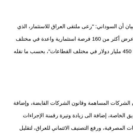
ن أن السوداني: "رعى ملتقى العراق للاستثمار، الذي
يعقد على مدى يومين في العاصمة بغداد ويتضمن عرض أكثر من 160 فرصة استثمارية واعدة في مختلف
القطاعات"، وأنه "أعلن عن فرص استثمارية بحجم 450 مليار دولار في مختلف القطاعات"، بحسب ما نقله
ن الشركات المساهمة وقانون الشركات القابضة، وإضافة
 الخاصة، إضافة الى زيادة وتيرة رقمنة الإجراءات
ت المصرفية، ورفع التصنيف الائتماني للعراق، لتقليل