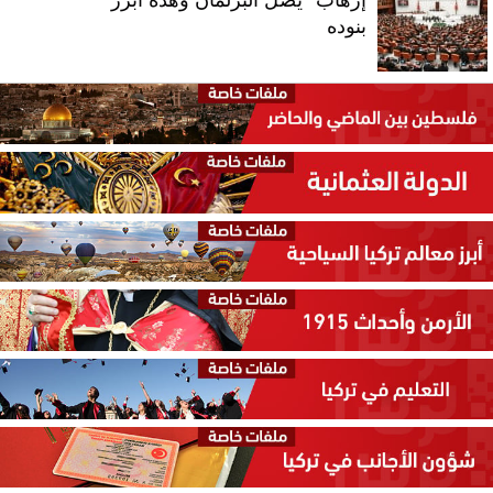
إرهاب" يصل البرلمان وهذه أبرز
بنوده