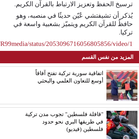
ترسيخ الحفظ وتعزيز الارتباط بالقرآن الكريم.
يُذكر أن تشيفتشي عُيّن حديثًا في منصبه، وهو
حافظٌ للقرآن الكريم ويتميّز بشعبية واسعة في
تركيا.
/TR99media/status/2053096716056805856/video/1
المزيد من نفس القسم
اتفاقية سورية تركية تفتح آفاقاً
أوسع للتعاون العلمي والبحثي
"قافلة فلسطين" تجوب مدن تركية
في طريقها البري نحو حدود
فلسطين (فيديو)