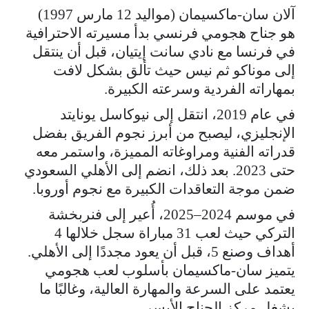
آلان سان-ماكسيمان (مواليد 12 مارس 1997)
هو جناح هجومي فرنسي بدأ مسيرته الاحترافية
في فرنسا مع نادي سانت إيتيان، قبل أن ينتقل
إلى موناكو ثم نيس حيث تألق بشكل لافت
بمهاراته الفردية وسرعته الكبيرة.
في عام 2019، انتقل إلى نيوكاسل يونايتد
الإنجليزي، ليصبح من أبرز نجوم الفريق بفضل
قدراته الفنية ومراوغاته المميزة، واستمر معه
حتى 2023. بعد ذلك، انضم إلى الأهلي السعودي
ضمن موجة التعاقدات الكبيرة مع نجوم أوروبا.
في موسم 2024–2025، أُعير إلى فنربخشة
التركي حيث لعب 31 مباراة سجل خلالها 4
أهداف وصنع 5، قبل أن يعود مجددًا إلى الأهلي.
يتميز سان-ماكسيمان بأسلوب لعب هجومي
يعتمد على السرعة والمهارة العالية، وغالبًا ما
يشغل مركز الجناح الأيسر.