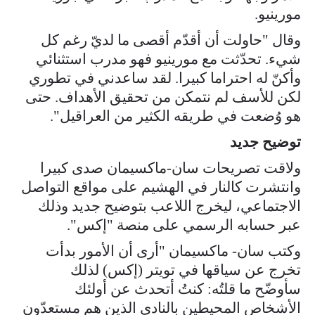
مورينيو.
وقال "حاولت أن أقدّم أقصى ما لديّ رغم كل
شيء. تحدّثت مع مورينيو فهو مدرب استثنائي
وأكنّ له احتراما كبيرا. لقد ساعدني في تطوري
لكن للأسف لم نتمكن من تحقيق الأهداف. حتى
هو وُضعت في طريقه الكثير من العراقيل".
توضيح جديد
ولاقت تصريحات سان-ماكسيمان صدى كبيرا
وانتشرت كالنار في الهشيم على مواقع التواصل
الاجتماعي، ليخرج اللاعب بتوضيح جديد وذلك
عبر حسابه الرسمي على منصة "إكس".
وكتب سان- ماكسيمان "أرى أن الأمور بدأت
تخرج عن سياقها في تويتر (إكس) لذلك
سأوضّح ما قلتُه: كنتُ أتحدث عن أولئك
الأشخاص المحيطين بالنادي الذين هم مستعدّون