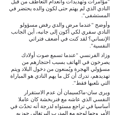
"مؤامرات وتهديدات وانعدام التعاطف من قبل
النادي الذي لم يهتم حتى لكون والده يحتضر في
المستشفى".
وأوضح "عندما مرض والدي رفض مسؤولو
النادي سفري لكي أكون إلى جانبه، أين الجانب
الإنساني؟ لقد كنت في أضعف فتراتي
النفسية".
وزاد الفرنسي "عندما تسمع صوت أولادك
يصرخون في الهاتف بسبب احتجازهم من
مسؤولي الهجرة ويُمنعون من دخول البلاد ويتم
تهديدهم، تدرك أن كل ما يهم النادي هو المباراة
التي نلعبها فقط".
ويرى سان-ماكسيمان أن عدم الاستقرار
النفسي الذي عاشه مع فنربخشة كان عاملا
أساسيا في تراجع مستواه لدرجة أنه تحدّث في
الأمر وجها لوجه مع المدرب البرتغالي جوزيه