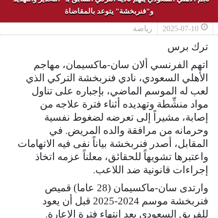
و"فنربخشة" يتوعد بالمقاضاة
2025-07-10
رياضة
ترك برس
اتهم الفرنسي ألان سان-ماكسيمان، مهاجم
الأهلي السعودي، نادي فنربخشة التركي الذي
لعب له الموسم الماضي، بإجباره على تناول
مواد منشِّطة وتهديده أثناء فترة علاجه من
إصابة، مشيراً إلى تعرضه لضغوط نفسية
وحرمانه من مرافقة والده المريض. في
المقابل، أصدر فنربخشة بياناً نفى فيه الاتهامات
واعتبرها تشويهاً للحقائق، معلناً عزمه اتخاذ
إجراءات قانونية ضد اللاعب.
وارتدى سان-ماكسيمان (28 عاما) قميص
فنربخشة موسم 2024-2025 قبل أن يعود
للفريق السعودي بعد انتهاء فترة الإعارة.