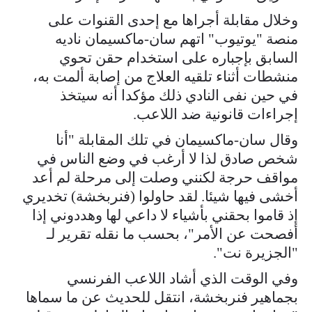
وخلال مقابلة أجراها مع إحدى القنوات على
منصة "يوتيوب" اتهم سان-ماكسيمان ناديه
السابق بإجباره على استخدام حقن تحوي
منشطات أثناء تلقيه العلاج من إصابة ألمت به،
في حين نفى النادي ذلك مؤكدا أنه سيتخذ
إجراءات قانونية ضد اللاعب.
وقال سان-ماكسيمان في تلك المقابلة "أنا
شخص صادق لذا لا أرغب في وضع الناس في
مواقف حرجة لكنني وصلت إلى مرحلة لم أعد
أخشى فيها شيئا. لقد حاولوا (فنربخشة) تخديري
إذ قاموا بحقني بأشياء لا داعي لها وهددوني إذا
أفصحت عن الأمر"، بحسب ما نقله تقرير لـ
"الجزيرة نت".
وفي الوقت الذي أشاد اللاعب الفرنسي
بجماهير فنربخشة، انتقل للحديث عن ما سماها