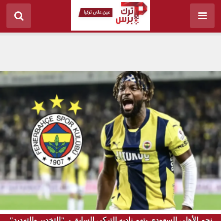
نجم الأهلي السعودي يتهم ناديه التركي السابق بـ "التخدير والتهديد"