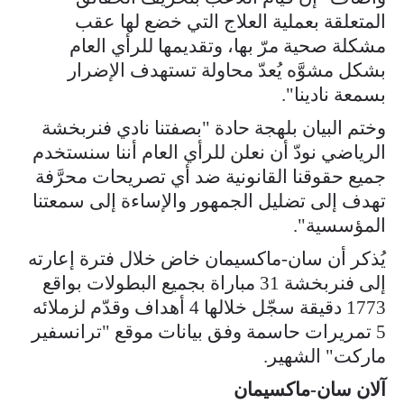
المتعلقة بعملية العلاج التي خضع لها عقب
مشكلة صحية مرّ بها، وتقديمها للرأي العام
بشكل مشوَّه يُعدّ محاولة تستهدف الإضرار
بسمعة نادينا".
وختم البيان بلهجة حادة "بصفتنا نادي فنربخشة
الرياضي نودّ أن نعلن للرأي العام أننا سنستخدم
جميع حقوقنا القانونية ضد أي تصريحات محرَّفة
تهدف إلى تضليل الجمهور والإساءة إلى سمعتنا
المؤسسية".
يُذكر أن سان-ماكسيمان خاض خلال فترة إعارته
إلى فنربخشة 31 مباراة بجميع البطولات بواقع
1773 دقيقة سجّل خلالها 4 أهداف وقدّم لزملائه
5 تمريرات حاسمة وفق بيانات موقع "ترانسفير
ماركت" الشهير.
آلان سان-ماكسيمان