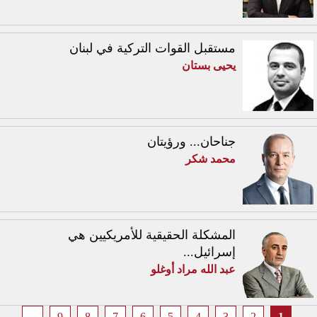
مستقبل القوات التركية في لبنان
يحيى بستان
جناحان... ورؤيتان
محمد شكر
المشكلة الحقيقية للأمريكيين هي
إسرائيل...
عبد الله مراد أوغلو
…
9
8
7
6
5
4
3
2
1