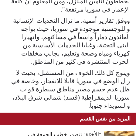
يخططون لتأمين المنازل، ومن المعلوم أن كلفة
الإعمار في سوريا مرتفعة".
ووفق تقارير أممية، ما تزال التحديات الإنسانية
واللوجستية موجودة في سوريا، حيث يواجه
العائدون دماراً واسعاً في مساكنهم، وانهيارا
البنى التحتية، وغيابا للخدمات الأساسية من
كهرباء ومياه وصحة وتعليم، بجانب مخلفات
الحرب المنتشرة في كثير من المناطق.
ويتوج كل ذلك الخوف من المستقبل، بحيث لا
زال الوضع في سوريا قابلا للانفجار، وخاصة في
ظل عدم حسم مصير مناطق سيطرة قوات
سوريا الديمقراطية (قسد) شمالي شرق البلاد،
والسويداء جنوباً.
المزيد من نفس القسم
"الأخوّة" تتصدر خطب الجمعة في