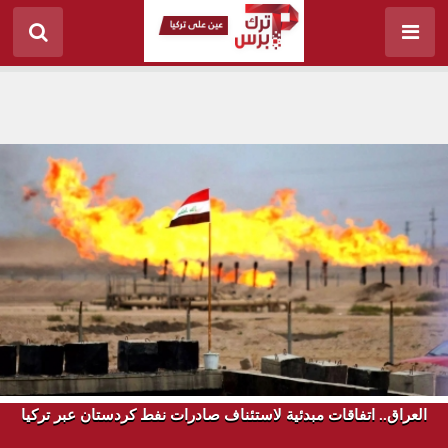
العراق.. اتفاقات مبدئية لاستئناف صادرات نفط كردستان عبر تركيا