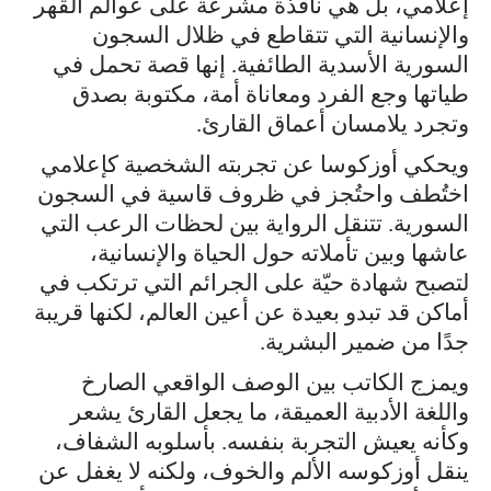
إعلامي، بل هي نافذة مشرعة على عوالم القهر
والإنسانية التي تتقاطع في ظلال السجون
السورية الأسدية الطائفية. إنها قصة تحمل في
طياتها وجع الفرد ومعاناة أمة، مكتوبة بصدق
وتجرد يلامسان أعماق القارئ.
ويحكي أوزكوسا عن تجربته الشخصية كإعلامي
اختُطف واحتُجز في ظروف قاسية في السجون
السورية. تتنقل الرواية بين لحظات الرعب التي
عاشها وبين تأملاته حول الحياة والإنسانية،
لتصبح شهادة حيّة على الجرائم التي ترتكب في
أماكن قد تبدو بعيدة عن أعين العالم، لكنها قريبة
جدًا من ضمير البشرية.
ويمزج الكاتب بين الوصف الواقعي الصارخ
واللغة الأدبية العميقة، ما يجعل القارئ يشعر
وكأنه يعيش التجربة بنفسه. بأسلوبه الشفاف،
ينقل أوزكوسه الألم والخوف، ولكنه لا يغفل عن