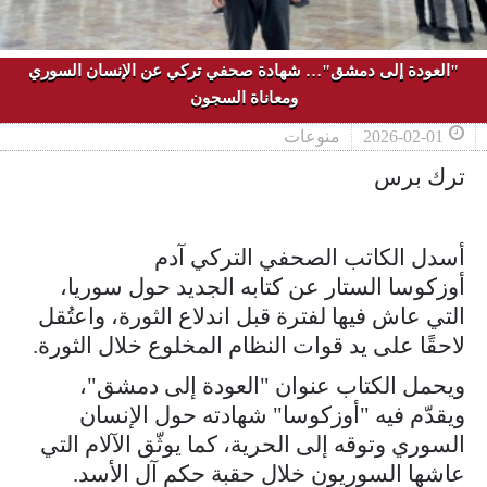
"العودة إلى دمشق"… شهادة صحفي تركي عن الإنسان السوري
ومعاناة السجون
2026-02-01
منوعات
ترك برس
أسدل الكاتب الصحفي التركي آدم
أوزكوسا الستار عن كتابه الجديد حول سوريا،
التي عاش فيها لفترة قبل اندلاع الثورة، واعتُقل
لاحقًا على يد قوات النظام المخلوع خلال الثورة.
ويحمل الكتاب عنوان "العودة إلى دمشق"،
ويقدّم فيه "أوزكوسا" شهادته حول الإنسان
السوري وتوقه إلى الحرية، كما يوثّق الآلام التي
عاشها السوريون خلال حقبة حكم آل الأسد.