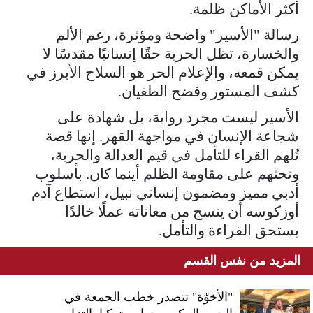
أكثر الأماكن ظلمة.
رسالة "الأسير" واضحة ومؤثرة، رغم الألم
والخسارة، تظل الحرية حقًا إنسانيًا مقدسًا لا
يمكن قمعه، والإعلام الحر هو السلاح الأبرز في
كشف المستور وفضح الطغيان.
الأسير ليست مجرد رواية، بل شهادة على
شجاعة الإنسان في مواجهة القهر. إنها قصة
تُلهم القراء للتأمل في قيم العدالة والحرية،
وتحثهم على مقاومة الظلم أينما كان. بأسلوب
أدبي مميز ومضمون إنساني نبيل، استطاع آدم
أوزكوسه أن ينسج من معاناته عملًا خالدًا
يستحق القراءة والتأمل.
المزيد من نفس القسم
"الأخوّة" تتصدر خطب الجمعة في