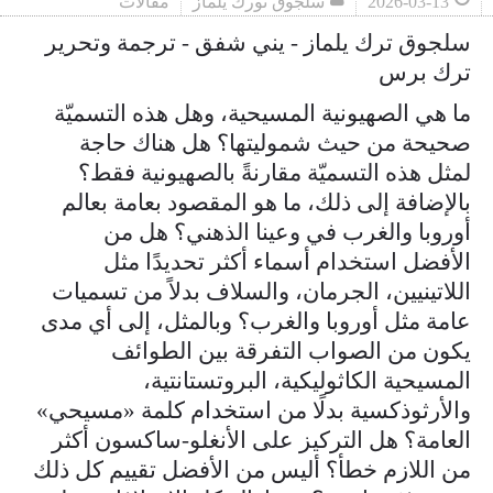
2026-03-13
سلجوق تورك يلماز
مقالات
سلجوق ترك يلماز - يني شفق - ترجمة وتحرير
ترك برس
ما هي الصهيونية المسيحية، وهل هذه التسميّة
صحيحة من حيث شموليتها؟ هل هناك حاجة
لمثل هذه التسميّة مقارنةً بالصهيونية فقط؟
بالإضافة إلى ذلك، ما هو المقصود بعامة بعالم
أوروبا والغرب في وعينا الذهني؟ هل من
الأفضل استخدام أسماء أكثر تحديدًا مثل
اللاتينيين، الجرمان، والسلاف بدلاً من تسميات
عامة مثل أوروبا والغرب؟ وبالمثل، إلى أي مدى
يكون من الصواب التفرقة بين الطوائف
المسيحية الكاثوليكية، البروتستانتية،
والأرثوذكسية بدلًا من استخدام كلمة «مسيحي»
العامة؟ هل التركيز على الأنغلو-ساكسون أكثر
من اللازم خطأ؟ أليس من الأفضل تقييم كل ذلك