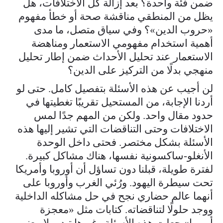
ضمن فئة واحدة؟ بعد إزالة كل الاختلافات، هل
يظل من المنطقي مناقشة صحة أو خطأ مفهوم
«حروب الدين»؟ وفي سياق متصل، ما مدى
أهمية استخدام مفهومي الاستعمار ومناهضة
الاستعمار عند تحليل الأحداث ضمن إطار تحليل
منهجي بدلًا من التركيز على الدين؟
لن أجيب عن هذه الأسئلة بتفصيل كامل. حتى لو
أردنا الإجابة، من المستحيل تقريبًا تغطيتها في
حدود مقال واحد. ولكن من المهم جدًا لمس
الاختلافات وحتى التناقضات التي تشير إليها هذه
الأسئلة بشكل مختصر. فحتى داخل الوحدة
الأنغلو-ساكسونية نفسها، هناك مشاكل كبيرة.
لفترة طويلة، قبلنا دون تساؤل أن أوروبا وأمريكا
تحت سيطرة اليهود. ورُئي الغرب وأوروبا على
أنهما عالم حضاري نجح في حل مشاكله الداخلية
ووجد حلولًا لتناقضاته. كتابات مثل «معجزة
أوروبا» جعلت هذه الأسئلة وغيرها تبدو بلا معنى،