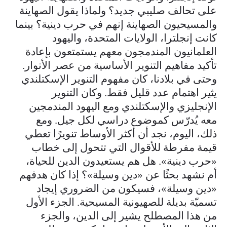
على تحالف صليبي جديد؟ ولماذا يقول الصهاينة
والمسيحيون الصهاينة إنهم في حرب دينية؟ بينما
كانت إنجلترا، الولايات المتحدة، واليهود
العلمانيون المندمجون معهم يستمتعون بإعادة
تأكيد مفاهيم التنوير الأساسية من عصر الأنوار.
وحتى في بلادنا، كان مفهوم التنوير الإسكتلندي
يثير اهتمام عدد قليل فقط. وكان التنوير
الإنجليزي والإسكتلندي ومع اليهود المندمجين
معه يُدرّس كموضوع دراسي لكل جيل. ومع
ذلك، اليوم، نجد أن أكثر الأوساط تنويرًا تعطي
قيمة مفرطة للأقوال التي تتحول إلى خطاب
«حرب دينية». هل هم يستعيدون الدين للحياة،
أم نشهد بحثًا عن «دين وسيلة»؟ إذا كان هدفهم
«دين وسيلة»، فسيكون من الضروري إيجاد
تسميّة بديلة للصهيونية المسيحية. الجزء الأول
من هذا المصطلح يشير إلى الدين، والجزء