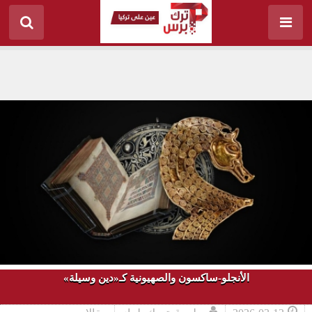
الأنجلو-ساكسون والصهيونية كـ«دين وسيلة»