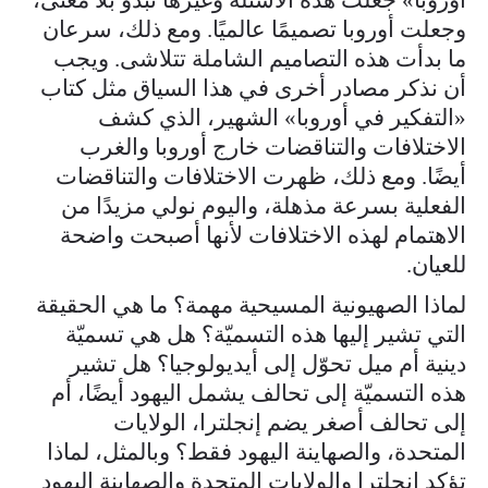
وجعلت أوروبا تصميمًا عالميًا. ومع ذلك، سرعان
ما بدأت هذه التصاميم الشاملة تتلاشى. ويجب
أن نذكر مصادر أخرى في هذا السياق مثل كتاب
«التفكير في أوروبا» الشهير، الذي كشف
الاختلافات والتناقضات خارج أوروبا والغرب
أيضًا. ومع ذلك، ظهرت الاختلافات والتناقضات
الفعلية بسرعة مذهلة، واليوم نولي مزيدًا من
الاهتمام لهذه الاختلافات لأنها أصبحت واضحة
للعيان.
لماذا الصهيونية المسيحية مهمة؟ ما هي الحقيقة
التي تشير إليها هذه التسميّة؟ هل هي تسميّة
دينية أم ميل تحوّل إلى أيديولوجيا؟ هل تشير
هذه التسميّة إلى تحالف يشمل اليهود أيضًا، أم
إلى تحالف أصغر يضم إنجلترا، الولايات
المتحدة، والصهاينة اليهود فقط؟ وبالمثل، لماذا
تؤكد إنجلترا والولايات المتحدة والصهاينة اليهود