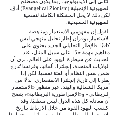
الثاني إلى الأيديولوجيا. ربما يكون مصطلح
الصهيونية الإنجيلية (Evangelical Zionism) أدق،
لكن ذلك لا يحل المشكلة الكاملة لتسمية
الصهيونية المسيحية.
القول إن مفهومي الاستعمار ومناهضة
الاستعمار يوفران إطار تحليل منهجي ليس
كافيًا. فالإطار التحليلي الجديد يحتوي على
مفاهيم مهمة جدًا. على سبيل المثال، عند
الحديث عن سيطرة اليهود على العالم، نرى أن
الولايات المتحدة، إنجلترا، ألمانيا، وفرنسا تُدرج
ضمن نفس النظام أو الفئة نفسها. لكن إذا
نظرنا إلى تاريخ إنجلترا الاستعماري، بدءًا من
أمريكا الشمالية والهند، عبر منظور «الاستعمار
البريطاني» و«الإمبراطورية البريطانية»، يتضح
أن معادلة كل هذه الدول ليس منطقيًا. وقد
اكتسب اليهود القوة من خلال الارتباط بتاريخ
الاستعمار البريطاني، وكانت إسرائيل نتيجة لهذا