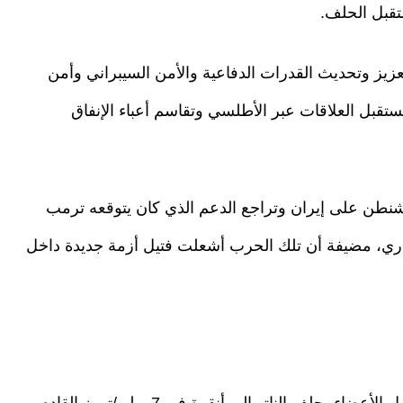
تقبل الحلف.
زيز وتحديث القدرات الدفاعية والأمن السيبراني وأمن
 مستقبل العلاقات عبر الأطلسي وتقاسم أعباء الإنفاق
شنطن على إيران وتراجع الدعم الذي كان يتوقعه ترمب
جذري، مضيفة أن تلك الحرب أشعلت فتيل أزمة جديدة داخل
وأوضحت "حريت" أن القمة ستبدأ بوصول قادة الدول الأعضاء بحلف الناتو إلى أنقرة في 7 يوليو/تموز القادم،