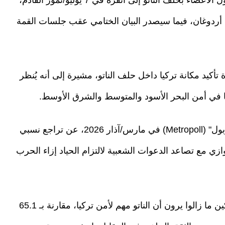
دوغان، فيما سيصدر البيان الختامي عقب جلسات القمة
تأكيد مكانة تركيا داخل حلف الناتو، مشيرة إلى أنه يُنظر
ها في أمن البحر الأسود والمتوسط والشرق الأوسط.
هذا وكشف استطلاع رأي حديث أجراه معهد "متروبول" (Metropoll) في مارس/آذار 2026، عن تراجع نسبي
ازي مع تصاعد الدعوات الشعبية لالتزام الحياد إزاء الحرب
وأظهرت نتائج الاستطلاع أن 61 بالمئة من المشاركين ما زالوا يرون أن الناتو مهم لأمن تركيا، مقارنة بـ 65.1