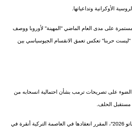
سية الأوكرانية وتداعياتها.
تمرة على مدى العام الماضي "المهينة" لأوروبا ووصف
ا "ليست حربنا" تعكس تعمق الانقسام الجيوسياسي بين
الضوء على تصريحات ترمب بشأن احتمالية انسحابه من
ل مستقبل الحلف.
ولفتت الصحيفة، في تقرير، إلى أنه يُنظر لـ"قمة الناتو 2026″، المقرر انعقادها في العاصمة التركية أنقرة في