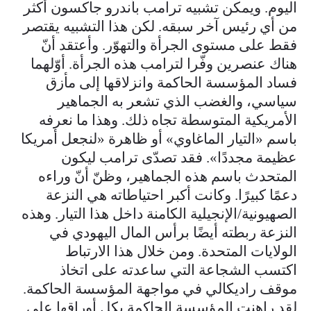
اليوم. ويمكن تشبيه ترامب بأندرو جاكسون أكثر
من أي رئيس آخر سبقه. لكن هذا التشبيه يقتصر
فقط على مستوى الجرأة والتهوّر. وأعتقد أنّ
هناك عنصرين وفّرا لترامب هذه الجرأة. أوّلهما
فساد المؤسسة الحاكمة وانزلاقها إلى مأزق
سياسي، والغضب الذي تشعر به الجماهير
الأمريكية المتوسطة تجاه ذلك. وهذا ما نعرفه
باسم «التيار الماغاوي» أو ظاهرة «لنجعل أمريكا
عظيمة مجددًا». فقد تصدّى ترامب ليكون
المتحدث باسم هذه الجماهير، وظنّ أنّ وراءه
دعمًا كبيرًا. وكانت أكبر احتياطاته هي النزعة
الصهيونية/الإنجيلية الكامنة داخل هذا التيار. وهذه
النزعة ربطته أيضًا برأس المال اليهودي في
الولايات المتحدة. ومن خلال هذا الارتباط
اكتسب الشجاعة التي ساعدته على اتخاذ
موقف راديكالي في مواجهة المؤسسة الحاكمة.
لقد راهنت المؤسسة الحاكمة بكل أوراقها على