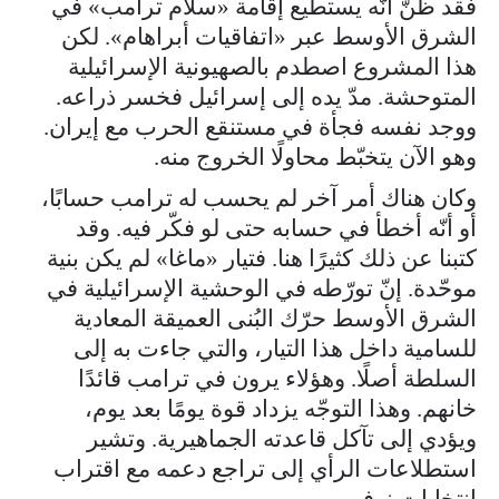
فقد ظنّ أنّه يستطيع إقامة «سلام ترامب» في
الشرق الأوسط عبر «اتفاقيات أبراهام». لكن
هذا المشروع اصطدم بالصهيونية الإسرائيلية
المتوحشة. مدّ يده إلى إسرائيل فخسر ذراعه.
ووجد نفسه فجأة في مستنقع الحرب مع إيران.
وهو الآن يتخبّط محاولًا الخروج منه.
وكان هناك أمر آخر لم يحسب له ترامب حسابًا،
أو أنّه أخطأ في حسابه حتى لو فكّر فيه. وقد
كتبنا عن ذلك كثيرًا هنا. فتيار «ماغا» لم يكن بنية
موحّدة. إنّ تورّطه في الوحشية الإسرائيلية في
الشرق الأوسط حرّك البُنى العميقة المعادية
للسامية داخل هذا التيار، والتي جاءت به إلى
السلطة أصلًا. وهؤلاء يرون في ترامب قائدًا
خانهم. وهذا التوجّه يزداد قوة يومًا بعد يوم،
ويؤدي إلى تآكل قاعدته الجماهيرية. وتشير
استطلاعات الرأي إلى تراجع دعمه مع اقتراب
انتخابات نوفمبر.