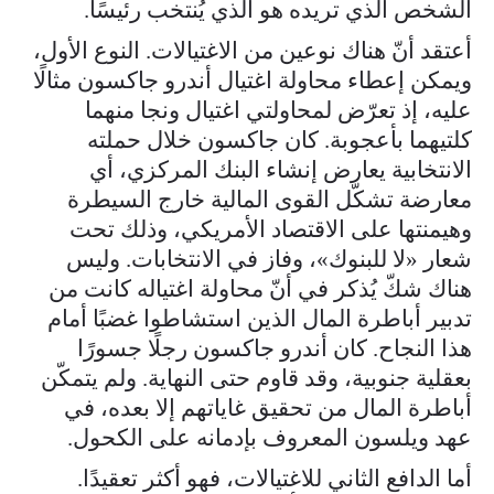
الشخص الذي تريده هو الذي يُنتخب رئيسًا.
أعتقد أنّ هناك نوعين من الاغتيالات. النوع الأول،
ويمكن إعطاء محاولة اغتيال أندرو جاكسون مثالًا
عليه، إذ تعرّض لمحاولتي اغتيال ونجا منهما
كلتيهما بأعجوبة. كان جاكسون خلال حملته
الانتخابية يعارض إنشاء البنك المركزي، أي
معارضة تشكّل القوى المالية خارج السيطرة
وهيمنتها على الاقتصاد الأمريكي، وذلك تحت
شعار «لا للبنوك»، وفاز في الانتخابات. وليس
هناك شكّ يُذكر في أنّ محاولة اغتياله كانت من
تدبير أباطرة المال الذين استشاطوا غضبًا أمام
هذا النجاح. كان أندرو جاكسون رجلًا جسورًا
بعقلية جنوبية، وقد قاوم حتى النهاية. ولم يتمكّن
أباطرة المال من تحقيق غاياتهم إلا بعده، في
عهد ويلسون المعروف بإدمانه على الكحول.
أما الدافع الثاني للاغتيالات، فهو أكثر تعقيدًا.