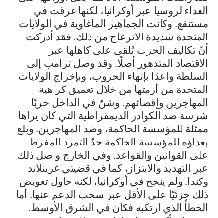
العداء لروسيا عبر أوكرانيا، لكنها غرقت في
مستنقع. وكانت الجماهير الماغاوية في الولايات
المتحدة شديدة الانزعاج من ذلك. فقد أدركت
أنّ تكاليف الحرب تُلقى على كاهلها عبر
الاقتصاد المتدهور أصلًا. وقد وصل ترامب إلى
السلطة واعدًا بإنهاء الحروب، وبإخراج الولايات
المتحدة من أزمتها من خلال تعميق كراهية
المهاجرين وإقصائهم. وشنّ في الداخل حربًا
شرسة ضد الكوادر الديمقراطية التي كان يراها
ممثلة للمؤسسة الحاكمة، وضد المهاجرين. وبلغ
بعداؤه للمؤسسة الحاكمة حدّ التمرد المفرط
على القوانين والقواعد. وفي الخارج واصل ذلك
عبر التهديد والابتزاز، كما في قضيتي غرينلاند
وكندا. ولم ينجح في أوكرانيا، لكنه حاول تعويض
ذلك جزئيًا على الأقل عبر سحب الدعم عنها. أما
الخطأ الذي ارتكبه فكان في الشرق الأوسط.