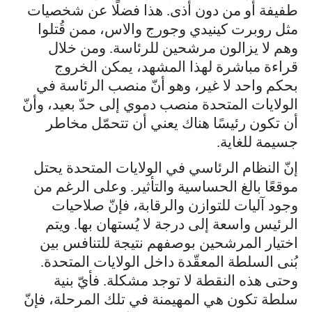
طفيفة أو من دون أذى. هذا فضلًا عن شخصيات
مثل روبرت كينيدي وجورج والاس، ممن قُتلوا
وهم لا يزالون مرشحين للرئاسة. ومن خلال
قراءة مباشرة لهذا المشهد، يمكن الخروج
بحكم واحد لا غير، وهو أنّ منصب الرئاسة في
الولايات المتحدة منصب دموي إلى حدّ بعيد، وأنّ
أن تكون رئيسًا هناك يعني أن تتحمّل مخاطر
جسيمة للغاية.
إنّ النظام الرئاسي في الولايات المتحدة يحتل
موقعًا بالغ الحساسية والتأثير. وعلى الرغم من
وجود آليات للتوازن والرقابة، فإنّ صلاحيات
الرئيس واسعة إلى درجة لا يُستهان بها. ويتم
اختيار المرشحين بوصفهم نتيجة للتنافس بين
بُنى السلطة المعقّدة داخل الولايات المتحدة.
وحتى هذه النقطة لا توجد مشكلة. فأيّ بنية
سلطة تكون هي المهيمنة في تلك المرحلة، فإنّ