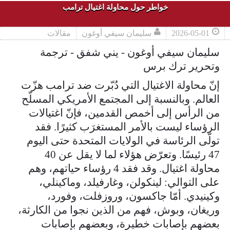
خواطر حول محاولة اغتيال ترامب
2026-05-01
سليمان سيفي أوغون
مقالات
سليمان سيفي أوغون - يني شفق - ترجمة
وتحرير ترك برس
إنّ محاولة الاغتيال التي دُبّرت ضد ترامب هزّت
العالم. وبالنسبة إلى المجتمع الأمريكي المسلّح
من الرأس إلى أخمص القدمين، فإنّ اغتيالات
الرؤساء ليست بالأمر المستغرَب كثيرًا. فقد
تولّى الرئاسة في الولايات المتحدة حتى اليوم
47 رئيسًا. وتعرّض هؤلاء لما لا يقل عن 40
محاولة اغتيال. وقد فقد 4 رؤساء حياتهم، وهم
على التوالي: لينكولن، وغارفيلد، وماكينلي،
وكينيدي. أمّا جاكسون، وروزفلت، وفورد،
وريغان، وبوش، فهم من الذين نجوا من الكارثة،
بعضهم بإصابات خطيرة، وبعضهم بإصابات