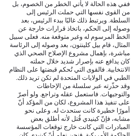
ففي هذه الحالة لا يأتي الخطر من الخصوم، بل
من القوى نفسها التي حملت الرئيس إلى
السلطة. ويرتبط ذلك غالبًا ببدء الرئيس، بعد
وصوله إلى الحكم، باتخاذ قرارات خارجة عن
الخط المرسوم له وغير متوقعة منه. فعلى سبيل
المثال، قام بيل كلينتون، بعد وصوله إلى الرئاسة
مباشرة، بإهمال مشروع الإصلاح الصحي الذي
كان يدافع عنه بإصرار شديد خلال حملته
الانتخابية. فالقوى التي تُحكم قبضتها على النظام
الطبي في الولايات المتحدة لم تكن تريد ذلك.
وقد حذّرته عبر سلسلة من الإحاطات
والتوجيهات. فاستعمل عقله وتراجع. ولو أصرّ
على تنفيذ هذا المشروع، لكان من المؤكد أنّ
أمورًا خطيرة كانت ستحدث له. وعلى نحو
مشابه، فإنّ كينيدي قُتل لأنه أطلق بعض
المبادرات التي كانت خارج توقعات المؤسسة
الحاكمة الأمريكية. فنحن نعلم أنّ كينيدي كان