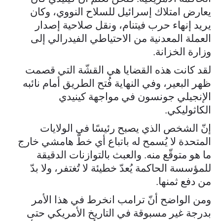
يعارض امتلاك إسرائيل للسلاح النووي، وكان
يريد إنهاء حرب فيتنام، ونقل صلاحية إصدار
العملة المعدنية من الاحتياطي الفيدرالي إلى
وزارة الخزانة.
لقد كانت هذه القضايا هي القشّة التي قصمت
ظهر البعير، وفي النهاية فُتح الطريق أمام نائبه
الإنجيلي جونسون في مواجهة كينيدي
الكاثوليكي.
إنّ الشخص الذي يصبح رئيسًا في الولايات
المتحدة لا يُسمح له باتباع أي خطّ هامشي خارج
ما هو متوقّع منه. والعبث بالتوازنات الدقيقة
للمؤسسة الحاكمة يُعدّ خطيئة لا تُغتفر، ولا بدّ
من دفع ثمنها.
ومن الواضح أنّ ترامب انخرط في هذا الأمر
بدرجة غير مسبوقة في التاريخ الأمريكي حتى