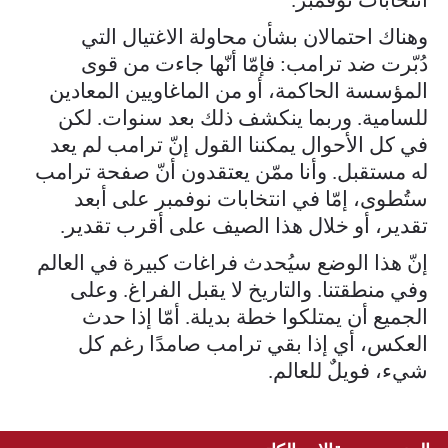
وهناك احتمالان بشأن محاولة الاغتيال التي
دُبّرت ضد ترامب: فإمّا أنّها جاءت من قوى
المؤسسة الحاكمة، أو من الماغاويين المعادين
للسامية. وربما ينكشف ذلك بعد سنوات. لكن
في كل الأحوال يمكننا القول إنّ ترامب لم يعد
له مستقبل. وأنا ممّن يعتقدون أنّ صفحة ترامب
ستُطوى، إمّا في انتخابات نوفمبر على أبعد
تقدير، أو خلال هذا الصيف على أقرب تقدير.
إنّ هذا الوضع سيُحدث فراغات كبيرة في العالم
وفي منطقتنا. والتاريخ لا يقبل الفراغ. وعلى
الجميع أن يمتلكوا خطة بديلة. أمّا إذا حدث
العكس، أي إذا بقي ترامب صامدًا رغم كل
شيء، فويلٌ للعالم.