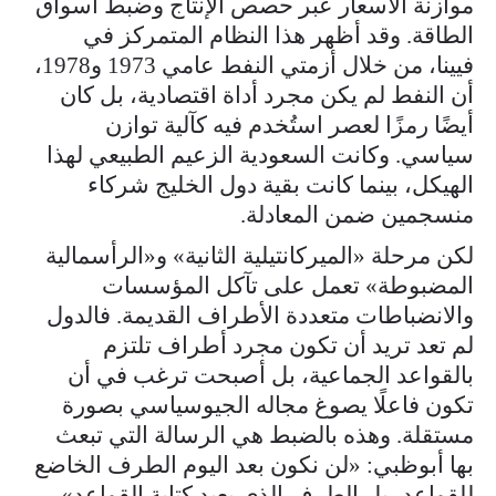
موازنة الأسعار عبر حصص الإنتاج وضبط أسواق
الطاقة. وقد أظهر هذا النظام المتمركز في
فيينا، من خلال أزمتي النفط عامي 1973 و1978،
أن النفط لم يكن مجرد أداة اقتصادية، بل كان
أيضًا رمزًا لعصر استُخدم فيه كآلية توازن
سياسي. وكانت السعودية الزعيم الطبيعي لهذا
الهيكل، بينما كانت بقية دول الخليج شركاء
منسجمين ضمن المعادلة.
لكن مرحلة «الميركانتيلية الثانية» و«الرأسمالية
المضبوطة» تعمل على تآكل المؤسسات
والانضباطات متعددة الأطراف القديمة. فالدول
لم تعد تريد أن تكون مجرد أطراف تلتزم
بالقواعد الجماعية، بل أصبحت ترغب في أن
تكون فاعلًا يصوغ مجاله الجيوسياسي بصورة
مستقلة. وهذه بالضبط هي الرسالة التي تبعث
بها أبوظبي: «لن نكون بعد اليوم الطرف الخاضع
للقواعد، بل الطرف الذي يعيد كتابة القواعد».