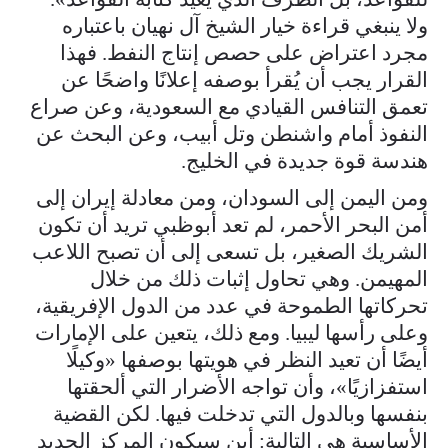
ولا ينبغي قراءة خيار الشيخ آل نهيان باعتباره
مجرد اعتراض على حصص إنتاج النفط. فهذا
القرار يجب أن يُقرأ بوصفه إعلانًا واضحًا عن
تعمق التنافس القيادي مع السعودية، وعن صراع
النفوذ أمام واشنطن وتل أبيب، وعن البحث عن
هندسة قوة جديدة في الخليج.
ومن اليمن إلى السودان، ومن معادلة إيران إلى
أمن البحر الأحمر، لم تعد أبوظبي تريد أن تكون
الشريك الصغير، بل تسعى إلى أن تصبح اللاعب
المهيمن. وهي تحاول إثبات ذلك من خلال
تحركاتها الطموحة في عدد من الدول الإفريقية،
وعلى رأسها ليبيا. ومع ذلك، يتعين على الإمارات
أيضًا أن تعيد النظر في هويتها بوصفها «وكيلًا
استفزازيًا»، وأن تواجه الأضرار التي ألحقتها
بنفسها وبالدول التي تدخلت فيها. لكن القضية
الأساسية هي التالية: أين سيكون المركز الجديد