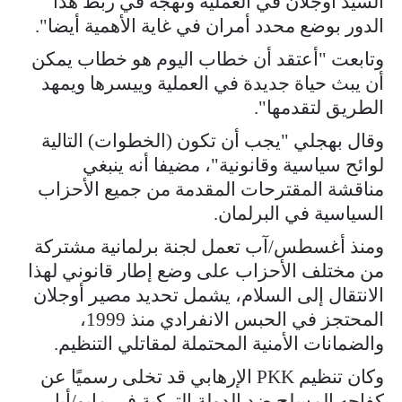
السيد أوجلان في العملية ونهجه في ربط هذا
الدور بوضع ‌محدد ⁠أمران في غاية الأهمية أيضا".
وتابعت "أعتقد أن خطاب اليوم هو خطاب يمكن
أن يبث حياة جديدة في العملية وييسرها ويمهد
الطريق لتقدمها".
وقال بهجلي "يجب أن تكون (الخطوات) التالية
لوائح سياسية ⁠وقانونية"، مضيفا ​أنه ينبغي
مناقشة المقترحات المقدمة من جميع ​الأحزاب
السياسية في البرلمان.
ومنذ أغسطس/آب تعمل لجنة برلمانية مشتركة
من مختلف الأحزاب على وضع إطار قانوني لهذا
الانتقال إلى السلام، يشمل تحديد مصير أوجلان
المحتجز في الحبس الانفرادي منذ 1999،
والضمانات الأمنية المحتملة لمقاتلي التنظيم.
وكان تنظيم PKK الإرهابي قد تخلى رسميًا عن
كفاحه المسلح ضد الدولة التركية في مايو/أيار،