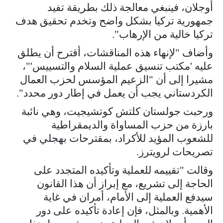
أوجلان، ​فينبغي معالجة ذلك بطريقة تفيد
جمهورية تركيا بشكل واضح وتخدم ⁠تحقيق هدف
تركيا خالية من الإرهاب".
وأضاف "لإنهاء هذه المناقشات، أقترح أن يطلق
عليه 'مكتب تنسيق ​عملية السلام والتسييس'"،
مشيرا إلى أن "الزعيم المؤسس لحزب العمال
الكردستاني يجب أن يعمل ​في إطار دور محدد".
ورحبت جولستان كلتش كوتشيجيت، وهي نائبة
بارزة من حزب المساواة والديمقراطية
للشعوب المؤيد للأكراد، بمقترحات بهجلي في
تصريحات لرويترز.
وقالت "تقييمه للعملية وتأكيده المتجدد على
الحاجة إلى تشريع، مع ​إبراز أن هذا القانون
سيدفع العملية إلى الأمام، أمران في غاية
الأهمية. وبالمثل، ​فإن إعادة تأكيده على دور