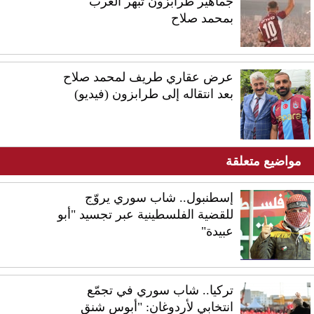
جماهير طرابزون تبهر العرب
بمحمد صلاح
عرض عقاري طريف لمحمد صلاح
بعد انتقاله إلى طرابزون (فيديو)
مواضيع متعلقة
إسطنبول.. شاب سوري يروّج
للقضية الفلسطينية عبر تجسيد "أبو
عبيدة"
تركيا.. شاب سوري في تجمّع
انتخابي لأردوغان: "أبوس شنق