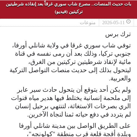
بات حديث المنصات.. مصرع شاب سوري غرقاً بعد إنقاذه شرطيتين
تركيتين (فيديو)
2026-05-11
منوعات
ترك برس
توفي شاب سوري غرقا في ولاية شانلي أورفا،
جنوبي تركيا، وذلك بعد أن رمى نفسه في قناة
مائية لإنقاذ شرطيتين تركيتين من الغرق،
ليتحول بذلك إلى حديث منصات التواصل التركية
والعربية.
ولم يكن أحد يتوقع أن يتحول حادث سير عابر
إلى ملحمة إنسانية يختلط فيها هدير مياه قنوات
الري بصرخات الاستغاثة، لتنتهي برحيل إنسان
لم يتردد في دفع حياته ثمنا لنجاة الآخرين.
على الطريق الواصل بين مدينة شانلي أورفا
وبلدة أقجة قلعة قرب منطقة "كولونجه"،