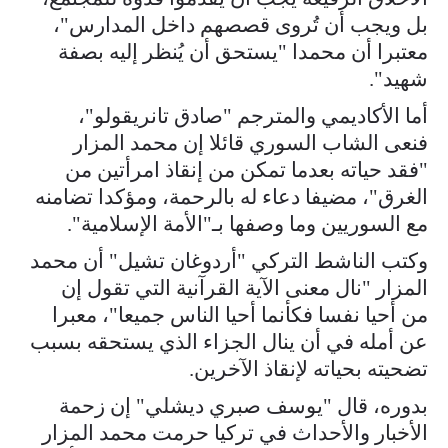
بل ويجب أن تُروى قصصهم داخل المدارس"،
معتبرا أن محمدا "يستحق أن يُنظر إليه بصفة
شهيد".
أما الأكاديمي والمترجم "صادق تانريقولو"،
فنعى الشاب السوري قائلا إن محمد المزار
"فقد حياته بعدما تمكن من إنقاذ امرأتين من
الغرق"، مضيفا دعاء له بالرحمة، ومؤكدا تضامنه
مع السوريين وما وصفها بـ"الأمة الإسلامية".
وكتب الناشط التركي "أردوغان تشيل" أن محمد
المزار "نال معنى الآية القرآنية التي تقول إن
من أحيا نفسا فكأنما أحيا الناس جميعا"، معبرا
عن أمله في أن ينال الجزاء الذي يستحقه بسبب
تضحيته بحياته لإنقاذ الآخرين.
بدوره، قال "يوسف صبري ديشلي" إن زحمة
الأخبار والأحداث في تركيا حرمت محمد المزار