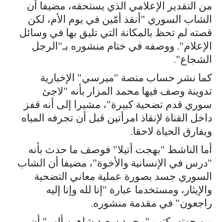
من التقدير الإعلامي الذي يستحقه، مضيفا أن
الشاب السوري "أنقذ أمّين في يوم الأم، لكن
قصته لم تحظ بالمكانة التي تليق بها في وسائل
الإعلام". ووصفه في ختام منشوره بـ"الرجل
الشجاع".
كما نشر حساب منصة "ميرسي" الإخبارية
تدوينة وصف فيها محمد المزار بأنه "لاجئ
سوري قدم تضحية كبيرة"، مشيرا إلى أنه قفز
داخل القناة لإنقاذ امرأتين قبل أن تجرفه المياه
ويفارق الحياة لاحقا.
أما الناشط "بهجت أتيلا" فوصف ما حدث بأنه
"درس في الإنسانية والأخوة"، مضيفا أن الشاب
السوري جسد بصورة عملية معاني التضحية
والإيثار، ومستخدما عبارة "إنا لله وإنا إليه
راجعون" في مقدمة منشوره.
من جهته، كتب "محمد سعيد شاهين ألب" أن