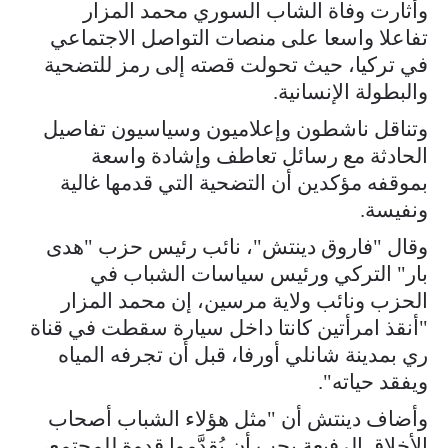
وأثارت وفاة الشاب السوري محمد المزار
تفاعلا واسعا على منصات التواصل الاجتماعي
في تركيا، حيث تحولت قصته إلى رمز للتضحية
والبطولة الإنسانية.
وتناقل ناشطون وإعلاميون وسياسيون تفاصيل
الحادثة مع رسائل تعاطف وإشادة واسعة
بموقفه مؤكدين أن التضحية التي قدمها غالية
ونفيسة.
وقال "فاروق دينتش"، نائب رئيس حزب "هدى
بار" التركي ورئيس سياسات الشباب في
الحزب ونائب ولاية مرسين، إن محمد المزار
"أنقذ امرأتين كانتا داخل سيارة سقطت في قناة
ري بمدينة شانلي أورفا، قبل أن تجرفه المياه
ويفقد حياته".
وأضاف دينتش أن "مثل هؤلاء الشباب أصحاب
الأخلاق الرفيعة يجب أن يُقدَّموا قدوة للمجتمع،