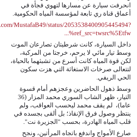
انحرفت سيارة عن مسارها لتهوي فجأة في
أعماق قناة ري تابعة لمؤسسة المياه الحكومية.
/x.com/MustafaB49/status/2053538400905445494?
ref_src=twsrc%5Etfw%...
داخل السيارة، كانت شرطيتان تصارعان الموت
وسط تيار مائي لا يرحم، خرجتا من المركبة،
لكن قوة المياه كانت أسرع من تشبثهما بالحياة،
لتتعالى صرخات الاستغاثة التي هزت سكون
الحي الريفي.
وسط ذهول الحاضرين وعجزهم أمام قسوة
التيار، ظهر الشاب السوري محمد المزار (36
عاما)، لم يقف محمد ليحسب العواقب، ولم
ينتظر وصول فرق الإنقاذ؛ بل ألقى بجسده في
قلب المياه الهادرة، بحسب "الجزيرة نت".
صارع الأمواج واندفع باتجاه المرأتين، ونجح