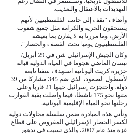
للأسطول تاريخيا، وسنستمر في النضال رغم
التهديدات بالاعتقال والتعذيب.
وأضاف "نقف إلى جانب الفلسطينيين لأنهم
يستحقون الحرية والكرامة مثل جميع شعوب
الأرض، وما مررنا به لا يقارن بما يعيشه
الفلسطينيون يوميا تحت القصف والحصار".
وكان الجيش الإسرائيلي شن في 29 أبريل/
نيسان الماضي هجوما في المياه الدولية قبالة
جزيرة كريت اليونانية استهدف سفنا تابعة
لأسطول الصمود، الذي ضم 345 مشاركا من 39
دولة. واحتجزت إسرائيل حينها 21 قاربا وعلى
متنها نحو 175 ناشطا، فيما واصلت بقية القوارب
رحلتها نحو المياه الإقليمية اليونانية.
وتأتي هذه المبادرة ضمن سلسلة محاولات دولية
لكسر الحصار الإسرائيلي المفروض على قطاع
غزة منذ عام 2007، والذي تسبب في تدهور