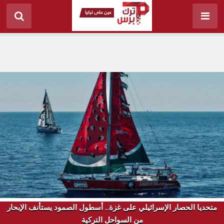
متحديا الحصار الإسرائيلي على غزة.. أسطول الصمود يستأنف الإبحار
من السواحل التركية