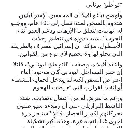
"تواطؤ" يوناني
وأوضح تياغو أفيلا أن المحققين الإسرائيليين
هددوه بالسجن لمدة تصل إلى 100 عام، ووجهوا
له اتهامات تتعلق بـ"الإرهاب ودعم العدو أثناء
الحرب" بسبب دوره في تنظيم رحلات
الأسطول، مؤكدا أن إسرائيل تتصرف بالطريقة
التي تحلو لها ولا تخضع لأي نوع من القوانين.
وانتقد أفيلا ما وصفه بـ"التواطؤ اليوناني"، قائلا
إن خفر السواحل اليوناني كان موجودا أثناء
اعتراض السفن لكنه لم يتدخل لحماية النشطاء
أو إنقاذ القوارب التي تعرضت للهجوم.
ورغم ما تعرض له من اعتقال وتعذيب، شدد
الناشط البرازيلي على أن زملاءه سيواصلون
تحركاتهم لكسر الحصار، قائلا "سنبحر مرة
أخرى غدا باتجاه غزة، وهذه أكبر تشكيلة