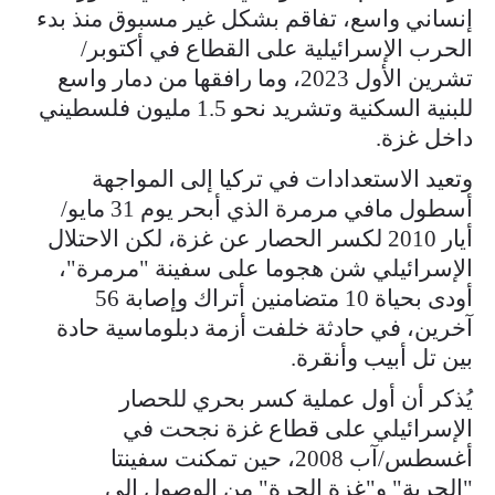
إنساني واسع، تفاقم بشكل غير مسبوق منذ بدء
الحرب الإسرائيلية على القطاع في أكتوبر/
تشرين الأول 2023، وما رافقها من دمار واسع
للبنية السكنية وتشريد نحو 1.5 مليون فلسطيني
داخل غزة.
وتعيد الاستعدادات في تركيا إلى المواجهة
أسطول مافي مرمرة الذي أبحر يوم 31 مايو/
أيار 2010 لكسر الحصار عن غزة، لكن الاحتلال
الإسرائيلي شن هجوما على سفينة "مرمرة"،
أودى بحياة 10 متضامنين أتراك وإصابة 56
آخرين، في حادثة خلفت أزمة دبلوماسية حادة
بين تل أبيب وأنقرة.
يُذكر أن أول عملية كسر بحري للحصار
الإسرائيلي على قطاع غزة نجحت في
أغسطس/آب 2008، حين تمكنت سفينتا
"الحرية" و"غزة الحرة" من الوصول إلى