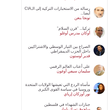
رسالة من الاستخبارات التركية إلى الـCIA
أيضا...
تونجا بنغن
تركيا... "قرن السلام"
أوكان مدرس أوغلو
الصراع بين التيار الوسطي والاشتراكيين
داخل الحزب الديمقراطي
قدير أوستون
على أعتاب العالم الرقمي
سليمان سيفي أوغون
مأساة الردع التي تعيشها الولايات المتحدة
وروسيا في سياسة القوى الكبرى
نور أوزكان إرباي
جنازات الشهداء في فلسطين
سلجوق تورك يلماز