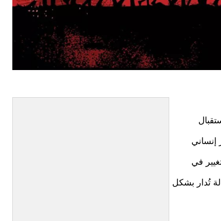
تقبال
 إنساني
غيير في
ة تُدار بشكل