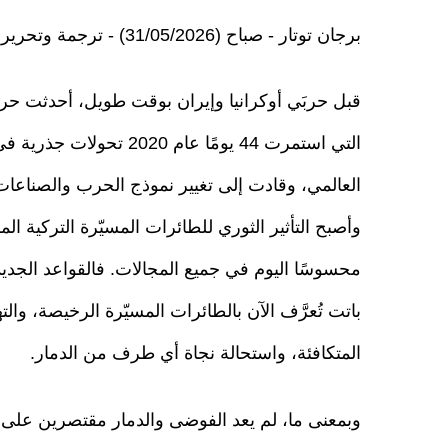
برجان توتار - صباح (31/05/2026) - ترجمة وتحرير ترك برس
قبل حربَي أوكرانيا وإيران بوقت طويل، أحدثت حر
التي استمرت 44 يومًا عام 2020 تحولا
العالمي، وقادت إلى تغيير نموذج الحرب والصناعات 
وأصبح التأثير الثوري للطائرات المسيّرة التركية ال
محسوسًا اليوم في جميع المجالات. فالقواعد الجدي
باتت تُعرَّف الآن بالطائرات المسيّرة الرخيصة، والت
المتكافئة، واستحالة نجاة أي طرف من الدمار.
وبمعنى ما، لم يعد الفوضى والدمار مقتصرين على ال