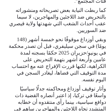
فئات المجتمع".
كما ربطت النيابة بعض تصريحاته ومنشوراته
بالتحريض ضد اللاجئين والمهاجرين، لا سيما
عقب أحداث الشغب التي شهدتها ولاية قيصري
ضد السوريين.
وبقي أوزداغ موقوفًا نحو خمسة أشهر (148
يومًا) في سجن سيليفري، قبل أن تصدر محكمة
في يونيو/حزيران 2025 حكمًا بسجنه لمدة
عامين وأربعة أشهر بتهمة التحريض على
الكراهية، لكنها قررت الإفراج عنه مع احتساب
مدة التوقيف التي قضاها، ليغادر السجن في
اليوم نفسه.
وأثار توقيف أوزداغ ومحاكمته جدلًا سياسيًا
واسعًا في تركيا، إذ اعتبر أنصاره القضية ذات
دوافع سياسية، بينما رأى منتقدوه أن خطابه
المتشدد تجاه اللاجئين والمهاجرين ساهم في