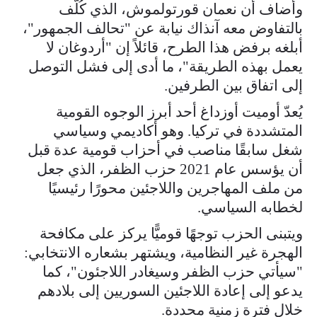
وأضاف أن نعمان قورتولموش، الذي كُلّف
بالتفاوض معه آنذاك نيابة عن "تحالف الجمهور"،
أبلغه برفض هذا الطرح، قائلاً إن "أردوغان لا
يعمل بهذه الطريقة"، ما أدى إلى فشل التوصل
إلى اتفاق بين الطرفين.
يُعدّ أوميت أوزداغ أحد أبرز الوجوه القومية
المتشددة في تركيا. وهو أكاديمي وسياسي
شغل سابقًا مناصب في أحزاب قومية عدة قبل
أن يؤسس عام 2021 حزب الظفر، الذي جعل
من ملف المهاجرين واللاجئين محورًا رئيسيًا
لخطابه السياسي.
ويتبنى الحزب توجهًا قوميًّا يركز على مكافحة
الهجرة غير النظامية، ويشتهر بشعاره الانتخابي:
"سيأتي حزب الظفر وسيغادر اللاجئون"، كما
يدعو إلى إعادة اللاجئين السوريين إلى بلادهم
خلال فترة زمنية محددة.