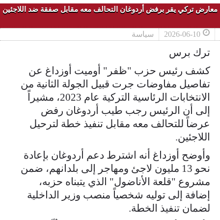
معارض تركي يقر برفض أردوغان التحالف معه مقابل صفقة ضد اللاجئين
2026-06-10
سياسة
ترك برس
كشف رئيس حزب "ظفر" أوميت أوزداغ عن
تفاصيل مفاوضات جرت قبيل الجولة الثانية من
الانتخابات الرئاسية التركية عام 2023، مشيراً
إلى أن الرئيس رجب طيب أردوغان رفض
عرضاً للتحالف معه مقابل تنفيذ خطة لترحيل
اللاجئين.
وأوضح أوزداغ أنه اشترط دعم أردوغان بإعادة
نحو 13 مليون لاجئ ومهاجر إلى بلدانهم، ضمن
مشروع "قلعة الأناضول" الذي يتبناه حزبه،
إضافة إلى توليه شخصياً منصب وزير الداخلية
لضمان تنفيذ الخطة.