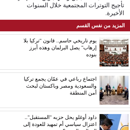
تأجيج التوترات المجتمعية خلال السنوات
الأخيرة.
المزيد من نفس القسم
يوم تاريخي حاسم.. قانون "تركيا بلا
إرهاب" يصل البرلمان وهذه أبرز
بنوده
اجتماع رباعي في عمّان يجمع تركيا
والسعودية ومصر وباكستان لبحث
أمن المنطقة
داود أوغلو يحل حزبه "المستقبل"..
اعتزال سياسي أم تمهيد للعودة إلى