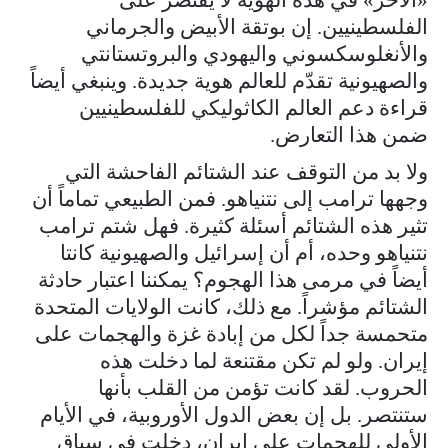
الفلسطينيين. إن بوتقة الأبيض والجرماني
والأنغلوسكسوني واليهودي والبروتستانتي
والصهيونية تقدّم للعالم هوية جديدة. وينبغي أيضاً
قراءة دعم العالم الكاثوليكي للفلسطينيين
ضمن هذا التعارض.
ولا بد من التوقف عند الشتائم الفاحشة التي
وجهها ترامب إلى نتنياهو. فمن الطبيعي تماماً أن
تثير هذه الشتائم أسئلة كثيرة. فهل شتم ترامب
نتنياهو وحده، أم أن إسرائيل والصهيونية كانتا
أيضاً في مرمى هذا الهجوم؟ يمكننا اعتبار حادثة
الشتائم مؤشراً. مع ذلك، كانت الولايات المتحدة
متحمسة جداً لكل من إبادة غزة والهجمات على
إيران. ولو لم تكن مقتنعة لما دخلت هذه
الحروب. لقد كانت تؤمن من القلب بأنها
ستنتصر. بل إن بعض الدول الأوروبية، في الأيام
الأولى للهجمات على إيران، دخلت في سباق