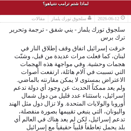
لماذا شتم ترامب نتنياهو؟
2026-06-12
سلجوق تورك يلماز
مقالات
سلجوق تورك يلماز - يني شفق - ترجمة وتحرير
ترك برس
خرقت إسرائيل اتفاق وقف إطلاق النار في
لبنان، كما فعلت مرات عديدة من قبل، وشنّت
هجمات وحشية. وفي مواجهة هذه الهجمات
التي تسببت في آلام هائلة، ارتفعت أصوات
الاعتراض بمستوى لا يمكن مقارنته بالماضي.
ولم يعد ممكناً الحديث عن وجود أي دولة تدعم
إسرائيل، باستثناء عدد قليل من دول شمال
أوروبا والولايات المتحدة. ولا تزال دول مثل الهند
واليونان، التي ينبغي تقييمها بصورة منفصلة،
تدعم إسرائيل، لكن لم يعد هناك في العالم أي
بلد يحمل تعاطفاً قلبياً حقيقياً مع إسرائيل