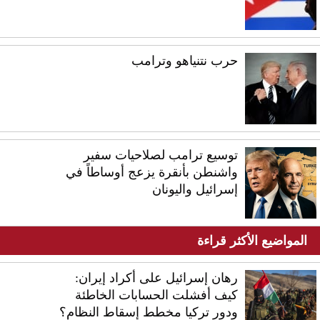
حرب نتنياهو وترامب
توسيع ترامب لصلاحيات سفير
واشنطن بأنقرة يزعج أوساطاً في
إسرائيل واليونان
المواضيع الأكثر قراءة
رهان إسرائيل على أكراد إيران:
كيف أفشلت الحسابات الخاطئة
ودور تركيا مخطط إسقاط النظام؟