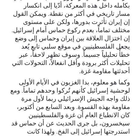
بكامله داخل هذه المعركة، أدّيا إلى انكسار
مسار تاريخي في أكثر من نقطة. ويمكن القول
إن إيران تأثرت بدورها، ولكن على مستوى
مختلف تماماً، بعدم ركوع حماس أمام إسرائيل.
إن اختزال العلاقة بين إيران وحماس إلى وضع
يجعل الفلسطينيين في موقع سلبي تابع يُعد
خطأً تحليلياً جسيماً. وسوف تظهر لاحقاً، عبر
تحليلات أكثر برودة وأقل انفعالاً، التحولات التي
أحدثتها مقاومة غزة.
وكما هو معلوم، بدا الغزيون في الأيام الأولى
لوحشية إسرائيل كأنهم تُركوا وحدهم تماماً. ومع
ذلك واجه الجيش الإسرائيلي ربما لأول مرة
مقاومة بهذه القسوة. وبعد السابع من أكتوبر،
كان الانطباع العام أن غزة والفلسطينيين
سيخسرون، بل جرى الحديث عن أن حماس قد
استدرجتها إسرائيل إلى الفخ. ولهذا كانت