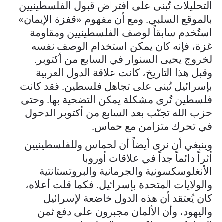
التحليلات تُبنى على افتراض قبول الفلسطينيين
بالموقع السلبي. ومع أن مفهوم «قفزة الإيمان»
استُخدم سابقاً لوصف الفلسطينيين ومقاومة
غزة، فإنه كان يمكن استخدام الوصف نفسه
لخروج يحيى السنوار في السابع من أكتوبر.
وقبل هذا التاريخ، كانت علاقة الدول العربية
بإسرائيل تُبنى على تجاهل فلسطين. فقد كانت
فلسطين تُرى مشكلة يمكن التضحية بها. وحتى
حزب الله تجنّب بعد السابع من أكتوبر الدخول
في تحرك متزامن مع حماس.
وينبغي أن نرى أيضاً أن لحماس وللفلسطينيين
أثراً دائماً جداً في علاقات أوروبا
الأنغلوسكسونية والجرمانية والبروتستانتية
والولايات المتحدة بإسرائيل. فكما قلت أعلاه،
كان يُعتقد أن هذه الدول خاضعة لإسرائيل
واليهود، وأن الألمان مجبرون على دفع ثمن