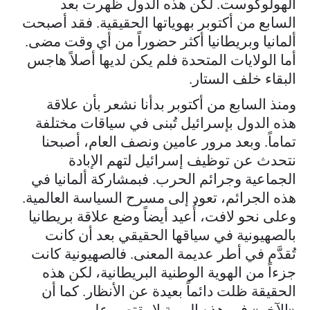
الهولوكوست. لكن هذه الدول ظهرت بعد
السابع من أكتوبر بهوياتها الحقيقية. فقد أصبحت
ألمانيا وبريطانيا أكثر حضوراً من أي وقت مضى.
أما الولايات المتحدة فلم يكن لديها أصلاً هاجس
البقاء خلف الستار.
ومنذ السابع من أكتوبر بدأنا نشعر بأن علاقة
هذه الدول بإسرائيل تُبنى في سياقات مختلفة
تماماً. وبعد مرور عامين ونصف العام، أصبحنا
نتحدث عن توظيف إسرائيل لتهم الإبادة
الجماعية وجرائم الحرب. فبمشاركة ألمانيا في
هذه الجرائم، تعود إلى مسرح السياسة العالمية.
وعلى نحو لافت، أُعيد أيضاً وضع علاقة بريطانيا
بالصهيونية في سياقها الحقيقي بعد أن كانت
تُقدَّم في أطر عديمة المعنى. فالصهيونية كانت
جزءاً من الهوية الوطنية البريطانية، لكن هذه
الحقيقة ظلت دائماً بعيدة عن الأنظار. كما أن
«الآخر» في هذه الهوية لا يقتصر على