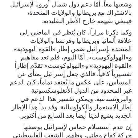
وشعبها معاً. أمّا دعم دول شمال أوروبا لإسرائيل
بالاشتراك مع بريطانيا والولايات المتحدة،
فينبغي تقييمه خارج الأطر التقليدية.
وكما ذكرنا مراراً، كان يُنظر في الماضي إلى
علاقة ألمانيا وبريطانيا وفرنسا والولايات
المتحدة بإسرائيل ضمن إطار «القوة اليهودية»
و«الهولوكوست». أمّا اليوم، فلم تعد مفاهيم
«القوة اليهودية» و«الهولوكوست» تقدّم إطاراً
تفسيرياً كافياً. فالذي جعل إسرائيل بمنأى عن
المساس، على عكس ما يُعتقد تماماً، كان الدعم
غير المحدود من الدول الأنغلوسكسونية
والبروتستانتية. ويمكن تفسير هذا الدعم في
إطار الاستعمار والكولونيالية. وقد بدأ هذا الإطار
الجديد يشيع لدينا أيضاً بعد السابع من أكتوبر.
إن عدم استسلام حماس لإسرائيل بوصفها
حركة كفاح وطني، وظهور الشعب الفلسطيني