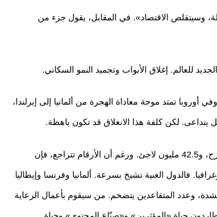
هلة، وسيتقلص الاقتصاد». في المقابل، يقول جزء من
د للعالم. إغلاق الأبواب وتجميد النمو السكاني.
 أوروبا تمتد موجة معاداة الهجرة من ألمانيا إلى إيرلندا،
قل يتداعى. لكن كلفة هذا الانغلاق قد تكون باهظة.
على المستوى العالمي، هناك 117 مليون شخص نازح، و42.5 مليون لاجئ. ورغم أن الأرقام تتراجع، فإن
افيا. فالدول الغنية تشيخ بسرعة. ألمانيا وفرنسا وإيطاليا
ع بشدة، وعدد المتقاعدين يتضخم. من سيقوم بأعمال الرعاية
طاردون حياة «المؤثرين» و«صنّاع المحتوى» وحياة