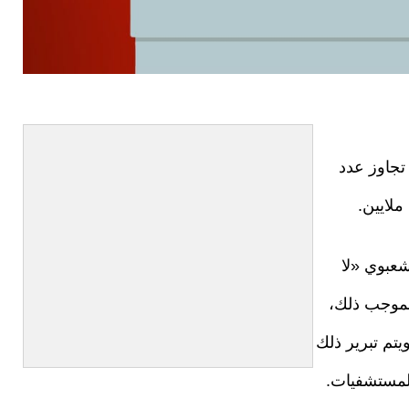
 تجاوز عدد
عبوي «لا
. وبموجب ذلك،
وز عدد السكان 10 ملايين حتى عام 2050. ويتم تبرير ذلك
لمستشفيات.