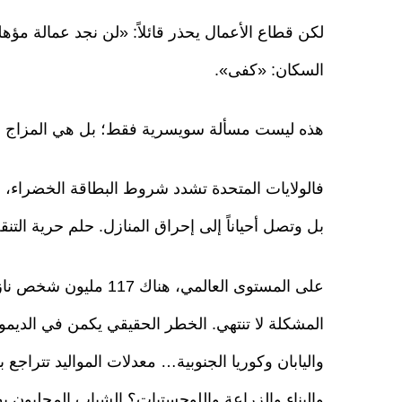
لكن قطاع الأعمال يحذر قائلاً: «لن نجد عمالة مؤ
السكان: «كفى».
هذه ليست مسألة سويسرية فقط؛ بل هي المزاج الجدي
فالولايات المتحدة تشدد شروط البطاقة الخضراء، وفي
بل وتصل أحياناً إلى إحراق المنازل. حلم حرية التن
المشكلة لا تنتهي. الخطر الحقيقي يكمن في الديموغر
واليابان وكوريا الجنوبية… معدلات المواليد تتراج
والبناء والزراعة واللوجستيات؟ الشباب المحليون ي