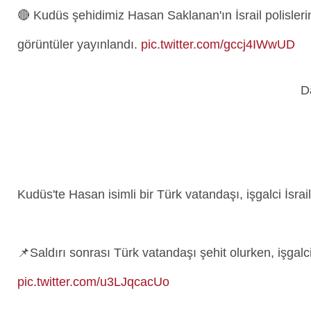
🔴 Kudüs şehidimiz Hasan Saklanan'ın İsrail polislerin
görüntüler yayınlandı.
pic.twitter.com/gccj4IWwUD
Kudüs'te Hasan isimli bir Türk vatandaşı, işgalci İsrail
📌Saldırı sonrası Türk vatandaşı şehit olurken, işgalci İ
pic.twitter.com/u3LJqcacUo