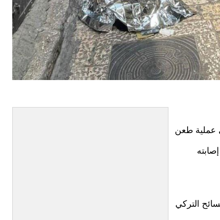
ي عملية طعن
إصابته
سائح التركي