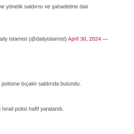
e yönelik saldırısı ve şahadetine dair
April 30, 2024
— Daily Islamist (@dailyislamist)
 polisine bıçaklı saldırıda bulundu.
srail polisi hafif yaralandı.