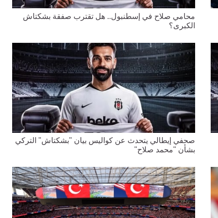
محامي صلاح في إسطنبول.. هل تقترب صفقة بشكتاش
الكبرى؟
صحفي إيطالي يتحدث عن كواليس بيان "بشكتاش" التركي
بشأن "محمد صلاح"