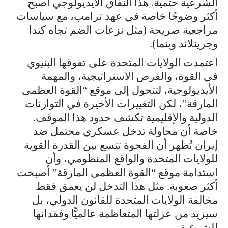
الشرعية حتمية. هذا النفاق الأيديولوجي أصبح
أكثر وضوحًا خاصة في عهد ترامب، مع سياسات
مراجعية صريحة (مثل نزعات الضم تجاه كندا
وجرينلاند وبنما).
اعتمدت الولايات المتحدة على تفوقها البنيوي
في القوة، والفرص الاستراتيجية، والمهمة
الأيديولوجية، لتتحول إلى موقع “القوة العظمى
المارقة”، لكن التغييرات الأخيرة في التوازنات
الدولية والإقليمية تكشف حدود هذا الموقف.
خاصة أن محاولة تدخل عسكري محتمل ضد
إيران تُظهر أن الفجوة تتسع بين القدرة القوية
للولايات المتحدة والواقع المنظومي، وأن
استدامة موقع “القوة العظمى المارقة” أصبحت
أكثر صعوبة. مثل هذا التدخل لن يعمق فقط
مخالفة الولايات المتحدة للقانون الدولي، بل
سيزيد من عزلتها المتعاظمة عالميًّا وفقدانها
للشرعية.