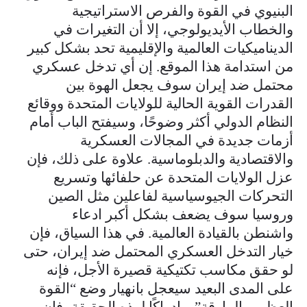
البنيوي في القوة والفرص الاستراتيجية
والخطاب الأيديولوجي، إلا أن التغيرات في
الديناميكيات العالمية والإقليمية تحد بشكل كبير
من استدامة هذا الموقع. إن أي تدخل عسكري
محتمل ضد إيران سوف يجعل الهوة بين
القدرات القوية الحالية للولايات المتحدة ووقائع
النظام الدولي أكثر وضوحًا، وسيفتح الباب أمام
أزمات جديدة في المجالات العسكرية
والاقتصادية والدبلوماسية. علاوة على ذلك، فإن
عزل الولايات المتحدة عن حلفائها وتسريع
التحركات الجيوسياسية لفاعلين مثل الصين
وروسيا سوف يضعف بشكل أكبر ادعاء
واشنطن بالقيادة العالمية. في هذا السياق، فإن
خيار التدخل العسكري المحتمل ضد إيران، حتى
لو حقق مكاسب تكتيكية قصيرة الأجل، فإنه
على المدى البعيد سيعجل بانهيار وضع “القوة
العظمى المارقة”. وإدراكًا لهذه الحقيقة، فإن