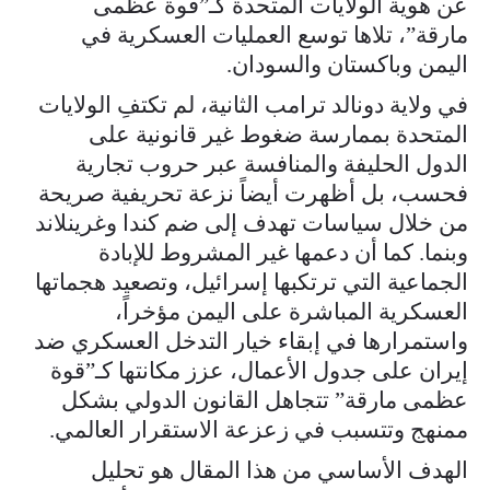
عن هوية الولايات المتحدة كـ”قوة عظمى
مارقة”، تلاها توسع العمليات العسكرية في
اليمن وباكستان والسودان.
في ولاية دونالد ترامب الثانية، لم تكتفِ الولايات
المتحدة بممارسة ضغوط غير قانونية على
الدول الحليفة والمنافسة عبر حروب تجارية
فحسب، بل أظهرت أيضاً نزعة تحريفية صريحة
من خلال سياسات تهدف إلى ضم كندا وغرينلاند
وبنما. كما أن دعمها غير المشروط للإبادة
الجماعية التي ترتكبها إسرائيل، وتصعيد هجماتها
العسكرية المباشرة على اليمن مؤخراً،
واستمرارها في إبقاء خيار التدخل العسكري ضد
إيران على جدول الأعمال، عزز مكانتها كـ”قوة
عظمى مارقة” تتجاهل القانون الدولي بشكل
ممنهج وتتسبب في زعزعة الاستقرار العالمي.
الهدف الأساسي من هذا المقال هو تحليل