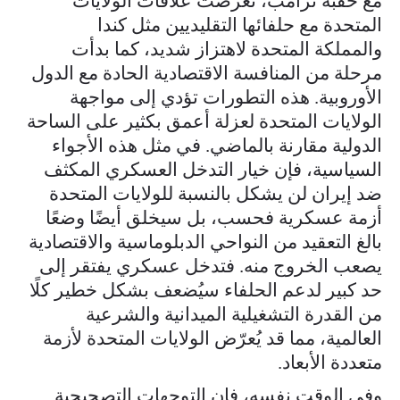
مع حقبة ترامب، تعرضت علاقات الولايات
المتحدة مع حلفائها التقليديين مثل كندا
والمملكة المتحدة لاهتزاز شديد، كما بدأت
مرحلة من المنافسة الاقتصادية الحادة مع الدول
الأوروبية. هذه التطورات تؤدي إلى مواجهة
الولايات المتحدة لعزلة أعمق بكثير على الساحة
الدولية مقارنة بالماضي. في مثل هذه الأجواء
السياسية، فإن خيار التدخل العسكري المكثف
ضد إيران لن يشكل بالنسبة للولايات المتحدة
أزمة عسكرية فحسب، بل سيخلق أيضًا وضعًا
بالغ التعقيد من النواحي الدبلوماسية والاقتصادية
يصعب الخروج منه. فتدخل عسكري يفتقر إلى
حد كبير لدعم الحلفاء سيُضعف بشكل خطير كلًا
من القدرة التشغيلية الميدانية والشرعية
العالمية، مما قد يُعرّض الولايات المتحدة لأزمة
متعددة الأبعاد.
وفي الوقت نفسه، فإن التوجهات التصحيحية