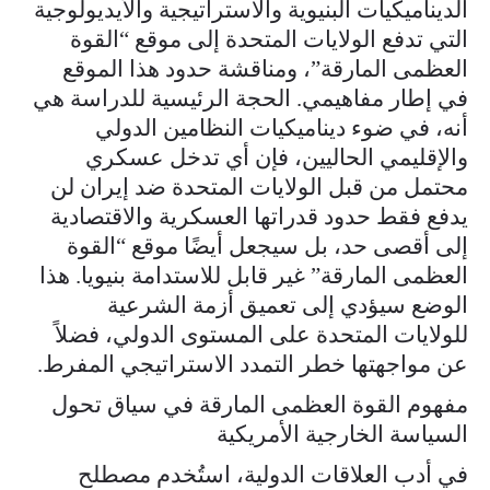
الديناميكيات البنيوية والاستراتيجية والأيديولوجية
التي تدفع الولايات المتحدة إلى موقع “القوة
العظمى المارقة”، ومناقشة حدود هذا الموقع
في إطار مفاهيمي. الحجة الرئيسية للدراسة هي
أنه، في ضوء ديناميكيات النظامين الدولي
والإقليمي الحاليين، فإن أي تدخل عسكري
محتمل من قبل الولايات المتحدة ضد إيران لن
يدفع فقط حدود قدراتها العسكرية والاقتصادية
إلى أقصى حد، بل سيجعل أيضًا موقع “القوة
العظمى المارقة” غير قابل للاستدامة بنيويا. هذا
الوضع سيؤدي إلى تعميق أزمة الشرعية
للولايات المتحدة على المستوى الدولي، فضلاً
عن مواجهتها خطر التمدد الاستراتيجي المفرط.
مفهوم القوة العظمى المارقة في سياق تحول
السياسة الخارجية الأمريكية
في أدب العلاقات الدولية، استُخدم مصطلح