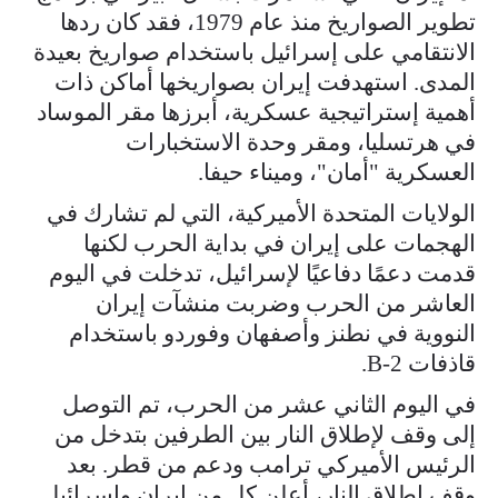
تطوير الصواريخ منذ عام 1979، فقد كان ردها
الانتقامي على إسرائيل باستخدام صواريخ بعيدة
المدى. استهدفت إيران بصواريخها أماكن ذات
أهمية إستراتيجية عسكرية، أبرزها مقر الموساد
في هرتسليا، ومقر وحدة الاستخبارات
العسكرية "أمان"، وميناء حيفا.
الولايات المتحدة الأميركية، التي لم تشارك في
الهجمات على إيران في بداية الحرب لكنها
قدمت دعمًا دفاعيًا لإسرائيل، تدخلت في اليوم
العاشر من الحرب وضربت منشآت إيران
النووية في نطنز وأصفهان وفوردو باستخدام
قاذفات B-2.
في اليوم الثاني عشر من الحرب، تم التوصل
إلى وقف لإطلاق النار بين الطرفين بتدخل من
الرئيس الأميركي ترامب ودعم من قطر. بعد
وقف إطلاق النار، أعلن كل من إيران وإسرائيل