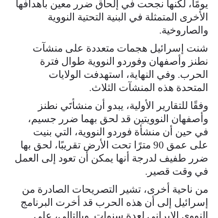
يومًا، لكنها نجحت في إلحاق ضرر معين بأهدافها
الأخرى المتمثلة في البنية التحتية النووية
والصاروخية.
شنت إسرائيل هجمات متعددة على منشآت
نطنز وأصفهان وفوردو النووية طوال فترة
الحرب. وفي النهاية، استهدفت الولايات
المتحدة هذه المنشآت الثلاث.
وفقًا للتقارير الأولية، يبدو أن منشأتَي نطنز
وأصفهان النوويتين قد لحق بهما ضرر جسيم،
في حين أن منشأة فوردو النووية، التي بنيت
على عمق 90 مترًا تحت الأرض تقريبًا، لحق بها
ضرر طفيف لدرجة أنها يمكن أن تعود إلى العمل
في وقت قصير.
من ناحية أخرى، تشير التصريحات الصادرة من
إسرائيل إلى أن هذه الحرب قد أخرت البرنامج
النووي الإيراني لعدة سنوات. وبالتالي، على