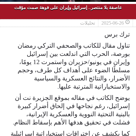
عاصفة بلا منتصر.. إسرائيل وإيران على فوهة صمت مؤقت
2025-06-26
تحليلات
ترك برس
تناول مقال للكاتب والصحفي التركي رمضان
بورصة، الحرب التي اندلعت بين إسرائيل
وإيران في يونيو/حزيران واستمرت 12 يومًا،
مسلطًا الضوء على أهداف كل طرف، وحجم
الأضرار، والنتائج العسكرية والسياسية
والاستخباراتية المترتبة عليها.
يوضح الكاتب في مقاله بموقع الجزيرة نت أن
إسرائيل، رغم نجاحها في إلحاق أضرار كبيرة
بالبنية التحتية النووية والعسكرية الإيرانية،
فشلت في تحقيق هدفها الأهم بإسقاط النظام.
كما يكشف عن اختراقات استخباراتية إسرائيلية