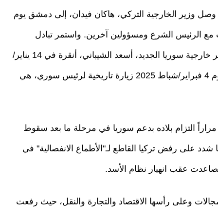
وصل وزير الخارجية التركي، هاكان فيدان، إلى دمشق يوم
، حيث أجرى مباحثات مع الرئيس الشرع ومسؤولين آخرين. واستمر تبادل
الزيارات رفيعة المستوى بين البلدين، حيث زار وزير خارجية سوريا الجديد، أسعد الشيباني، أنقرة في 14 يناير/
كانون الثاني 2025، بينما شهدت العاصمة التركية يوم 4 فبراير/شباط 2025 زيارة تاريخية لرئيس سوري، هي
اراً التزام بلاده بدعم سوريا في مرحلة ما بعد سقوط
كما شدد على رفض تركيا القاطع لـ"الأطماع الانفصالية" في
 تصاعدت عقب انهيار نظام الأسد.
جالات وعلى رأسها الاقتصاد والتجارة والنقل، حيث رفعت