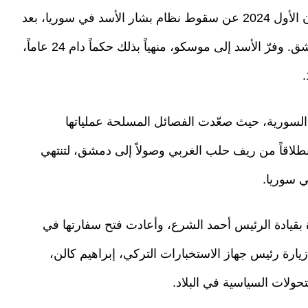
وفي تطور تاريخي، أُعلن يوم الأحد 8 ديسمبر/كانون الأول 2024 عن سقوط نظام بشار الأسد في سوريا، بعد
دخول الفصائل السورية المسلحة إلى العاصمة دمشق. وفرّ الأسد إلى موسكو، منهياً بذلك حكماً دام 24 عاماً،
اً من اندلاع الثورة السورية، حيث صعّدت الفصائل المسلحة عملياتها
رية منذ أواخر نوفمبر/تشرين الثاني 2024، انطلاقاً من ريف حلب الغربي وصولاً إلى دمشق، لتنتهي
دة بقيادة الرئيس أحمد الشرع، وأعادت فتح سفارتها في
ء ذلك بعد زيارة رئيس جهاز الاستخبارات التركي، إبراهيم كالن،
ولات السياسية في البلاد.