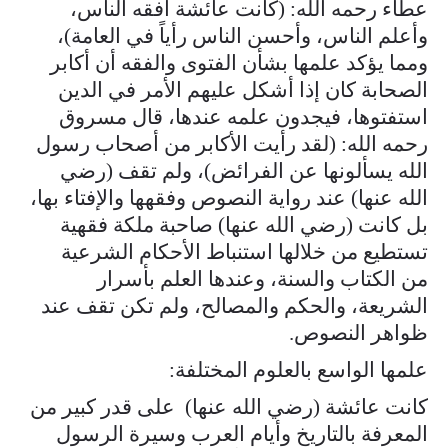
عطاء رحمه الله: (كانت عائشة أفقه الناس،
وأعلم الناس، وأحسن الناس رأياً في العامة)،
ومما يؤكد علمها بشأن الفتوى والفقه أن أكابر
الصحابة كان إذا أشكل عليهم الأمر في الدين
استفتوها، فيجدون علمه عندها، قال مسروق
رحمه الله: (لقد رأيت الأكابر من أصحاب رسول
الله يسألونها عن الفرائض)، ولم تقف (رضي
الله عنها) عند رواية النصوص وفقهها والإفتاء بها،
بل كانت (رضي الله عنها) صاحبة ملكة فقهية
تستطيع من خلالها استنباط الأحكام الشرعية
من الكتاب والسنة، وعندها العلم بأسرار
الشريعة، والحكم والمصالح، ولم تكن تقف عند
ظواهر النصوص.
علمها الواسع بالعلوم المختلفة:
كانت عائشة (رضي الله عنها) على قدر كبير من
المعرفة بالتاريخ وأيام العرب وسيرة الرسول