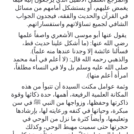
يغمض عليهم، أو يستشكل أمامهم من مسائل
في القرآن والحديث والفقه، فيجدون الجواب
الشافي لجميع تساؤلاتهم واستفساراتهم.
يقول عنها أبو موسى الأشعري واصفاً علمها
رضي الله عنها: (ما أشكل علينا حديث قط،
فسألنا عائشة إلا وجدنا عندها منه علماً).
والذهبي رحمه الله قال: (لا أعلم في أمة محمد
صلى الله عليه وسلم بل ولا في النساء مطلقاً،
امرأة أعلم منها).
وثمة عوامل مكنت السيدة أن تتبوأ من هذه
المكانة العلمية الرفيعة، أهمها، حدة ذكائها وقوة
ذاكرتها وحفظها، وزواجها من النبي ﷺ في سن
مبكرة، وحياتها في كنفه ورعايته لها، بإرشادها
وتعليمها، وأيضاً كثرة ما نزل من الوحي في
حجرتها حتى سميت مهبط الوحي، وكذلك