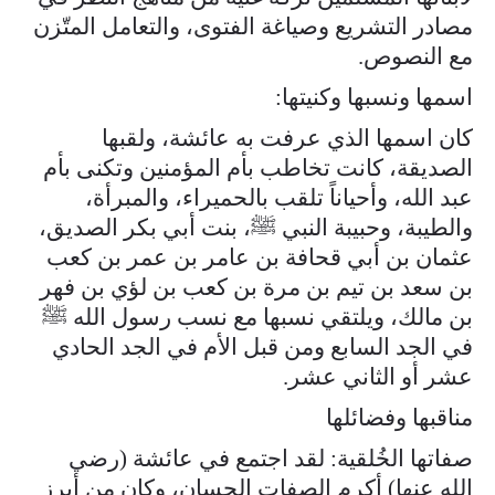
مصادر التشريع وصياغة الفتوى، والتعامل المتّزن
مع النصوص.
اسمها ونسبها وكنيتها:
كان اسمها الذي عرفت به عائشة، ولقبها
الصديقة، كانت تخاطب بأم المؤمنين وتكنى بأم
عبد الله، وأحياناً تلقب بالحميراء، والمبرأة،
والطيبة، وحبيبة النبي ﷺ، بنت أبي بكر الصديق،
عثمان بن أبي قحافة بن عامر بن عمر بن كعب
بن سعد بن تيم بن مرة بن كعب بن لؤي بن فهر
بن مالك، ويلتقي نسبها مع نسب رسول الله ﷺ
في الجد السابع ومن قبل الأم في الجد الحادي
عشر أو الثاني عشر.
مناقبها وفضائلها
صفاتها الخُلقية: لقد اجتمع في عائشة (رضي
الله عنها) أكرم الصفات الحسان، وكان من أبرز