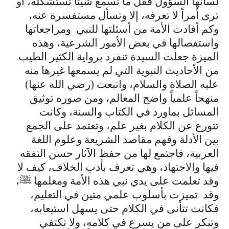
لسانها السؤول فقلّ ما تسمع شيئاً تستشكله، أو
ترى أمراً لا تعرفه، إلا وتسأل مستفسرة عنه،
وكم أفادت الأمة من أسئلتها للنبي ومراجعاتها
واستفصالها في بعض الأمور الشرعية، وهذه
الميزة جعلت السيدة تنفرد برواية الكثير الطيب
من الأحاديث النبوية التي لم يسمعها غيرها منه
عليه الصلاة والسلام، واتبعت (رضي الله عنها)
منهجاً علمياً واضح المعالم، ومن صوره توثيق
المسائل بماورد في الكتاب والسنة، وكانت
تتورع عن الكلام بغير علم، وتعتمد على الجمع
بين الأدلة وفهم مقاصد الشريعة وعلوم اللغة
العربية، فاجتمع لها من حفظ الآثار حسن التفقه
فيها والاجتهاد، وهي تعرف بأدب الخلاف، كيف لا
وقد تعلمت على يدي نبي هذه الأمة ومعلمها ﷺ،
وقد تميزت بأسلوب علمي متين في التعليم،
فكانت تتأنى في الكلام حتى يسهل استيعابه،
وتنكر على من يسرع في كلامه، ولا تكتفي