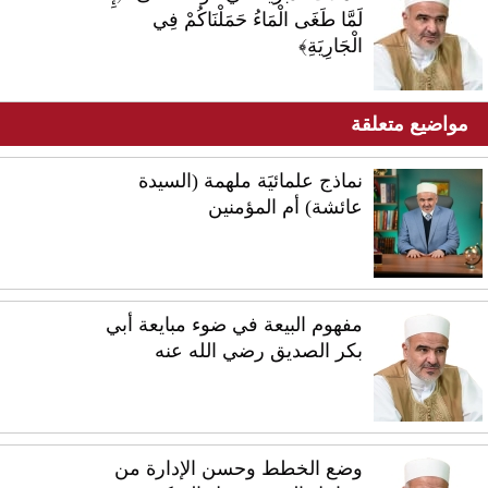
لَمَّا طَغَى الْمَاءُ حَمَلْنَاكُمْ فِي
الْجَارِيَةِ﴾
مواضيع متعلقة
نماذج علمائيَة ملهمة (السيدة
عائشة) أم المؤمنين
مفهوم البيعة في ضوء مبايعة أبي
بكر الصديق رضي الله عنه
وضع الخطط وحسن الإدارة من