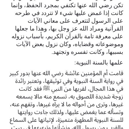
تكن رضي الله عنها تكتفي بمجرد الحفظ، وإنما
كانت إذا غمض عليها شيء لا تتردد في طرحه
على الرسول لتتعرف على معاني الآيات
القرآنية ومراد الله عز وجل بها، وهذا ما جعلها
على معرفة تامة بالقرآن الكريم، بأسباب نزوله
وموضوعاته وقضاياه، وكان نزول بعض الآيات
بسببها، وكانت تفسره وتجتهد.
علمها بالسنة النبوية:
قامت أم المؤمنين عائشة رضي الله عنها بدور كبير
في رواية السنة النبوية وفي توثيقها، وتعتبر رائدة
في هذا المجال، لقربها من النبي ﷺ فقد كانت
زوجة شديدة اللصوق به، تسمع منه مالا يسمعه
غيرها، وترى من أحواله ما لا يراه غيرها، وتفهم عنه،
وتسأله عما يغمض عليها، ولذلك جاءت روايتها
للسنة النبوية المطهرة متميزة، لإتيانها على السماع
والقرب من رسول الله، ونشأتها وترعرعها في بيت