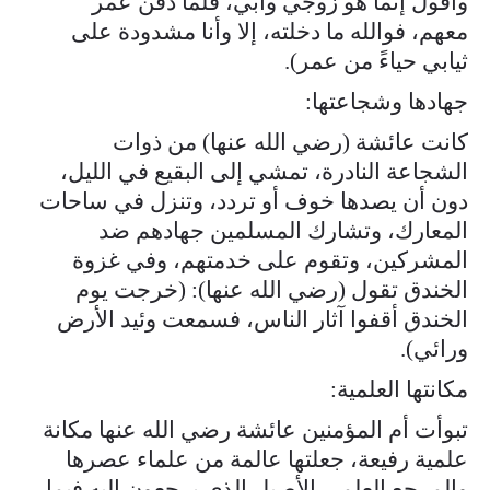
وأقول إنما هو زوجي وأبي، فلما دفن عمر
معهم، فوالله ما دخلته، إلا وأنا مشدودة على
ثيابي حياءً من عمر).
جهادها وشجاعتها:
كانت عائشة (رضي الله عنها) من ذوات
الشجاعة النادرة، تمشي إلى البقيع في الليل،
دون أن يصدها خوف أو تردد، وتنزل في ساحات
المعارك، وتشارك المسلمين جهادهم ضد
المشركين، وتقوم على خدمتهم، وفي غزوة
الخندق تقول (رضي الله عنها): (خرجت يوم
الخندق أقفوا آثار الناس، فسمعت وئيد الأرض
ورائي).
مكانتها العلمية:
تبوأت أم المؤمنين عائشة رضي الله عنها مكانة
علمية رفيعة، جعلتها عالمة من علماء عصرها
والمرجع العلمي الأصيل الذي يرجعون إليه فيما