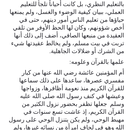
بالتعليم النظري، بل كانت أحياناً تلجأ للتعليم
العملي، ببيان كيفية الوضوء والغسل، ولم يمنعها
حياؤها من تعليم الناس أمور دينهم، حتى في
أخص شؤونهم، وكان لها الحظ الأوفر من تلقي
العقيدة من منبعها الصافي، أضف إلى ذلك أنها
تربت في بيت مسلم، ولم يخالط عقيدتها شيء
من الشرك أو ضلالات الجاهلية.
علمها بالقرآن وعلومه:
أم المؤمنين عائشة رضي الله عنها من كبار
مفسري عصرها، ساعدها على ذلك سماعها
للقرآن الكريم منذ نعومة أظافرها، وزواجها
وعيشها في كنف رسول الله صلى الله عليه
وسلم جعلها تظفر بحضور نزول الكثير من
القرآن الكريم، إذ عاشت تسع سنوات في
مهبط الوحي، ولم يكن يتنزل الوحي على رسول
الله وهو في لحاف امرأة من نسائه غيرها، ولم