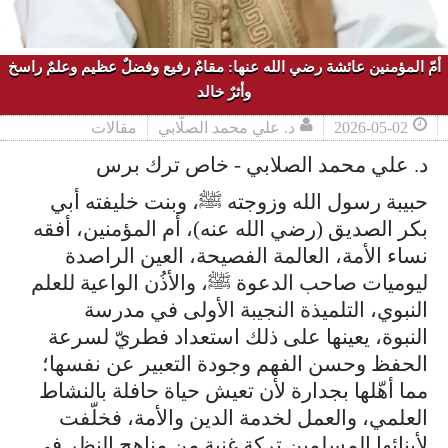
أمّ المؤمنين عائشة رضي الله عنها: مقامٌ رفيع وفضلٌ عظيم وعلمٌ راسخ
وأثرٌ خالد
2026-05-02
د. علي محمد الصلّابي
مقالات
د. علي محمد الصلابي - خاص ترك برس
حبيبة رسول الله وزوجته ﷺ، وبنت خليفته أبي
بكر الصديق (رضي الله عنه)، أم المؤمنين، أفقه
نساء الأمة، العالمة الفصيحة، العين الراصدة
ليوميات صاحب الدعوة ﷺ، والأذُن الواعية للعلم
النبوي، التلميذة النجيبة الأولى في مدرسة
النبوة، يعينها على ذلك استعداد فطريّ لسرعة
الحفظ وحسن الفهم وجودة التعبير عن نفسها؛
مما أهّلها بجدارة لأن تعيش حياة حافلة بالنشاط
العلمي، والعمل لخدمة الدين والأمة، فخلّفت
لأبنائها المسلمين تركة غنية من مناهج النظر في