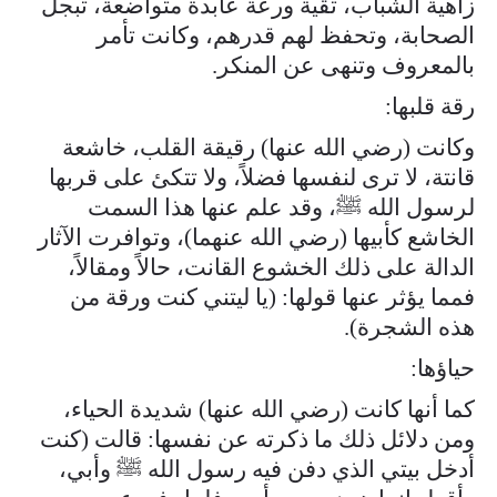
زاهية الشباب، تقية ورعة عابدة متواضعة، تبجل
الصحابة، وتحفظ لهم قدرهم، وكانت تأمر
بالمعروف وتنهى عن المنكر.
رقة قلبها:
وكانت (رضي الله عنها) رقيقة القلب، خاشعة
قانتة، لا ترى لنفسها فضلاً، ولا تتكئ على قربها
لرسول الله ﷺ، وقد علم عنها هذا السمت
الخاشع كأبيها (رضي الله عنهما)، وتوافرت الآثار
الدالة على ذلك الخشوع القانت، حالاً ومقالاً،
فمما يؤثر عنها قولها: (يا ليتني كنت ورقة من
هذه الشجرة).
حياؤها:
كما أنها كانت (رضي الله عنها) شديدة الحياء،
ومن دلائل ذلك ما ذكرته عن نفسها: قالت (كنت
أدخل بيتي الذي دفن فيه رسول الله ﷺ وأبي،