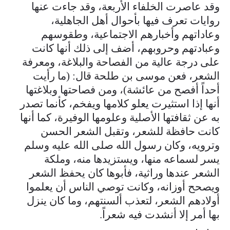
وقد عاصرت الخلفاء الأربعة، وقد جاءت عنها
روايات تعرف فيها بأحوال أهل الجاهلية،
وعاداتهم وأخبارهم الاجتماعية، وطقوسهم
وعبادتهم وحروبهم، أضف إلى ذلك أنها كانت
على درجة عالية من الفصاحة والبلاغة، ومعرفة
الشعر، فعن موسى بن طلحة قال: (ما رأيت
أحداً أفصح من عائشة)، ومن فصاحتها وبلاغتها
أنها إذا استثيرت يعلو كلامها ويفخم، كأنما تصدر
به عن ثقافتها الأصلية وعلومها الوفيرة، كما أنها
كانت حافظة للشعر، وتقبل الشعر الحسن
وترويه، وكان رسول الله صلى الله عليه وسلم
يسر لسماعه منها، ويستزيدها منه، وملكة
الشعر عندها وراثية، فأبوها كان يحفظ الشعر
ويصحح أوزانه، وكانت توصي الناس أن يعلموا
أولادهم الشعر، لتعذب ألسنتهم، وما كان ينزل
بها أمر إلا أنشدت فيه شعراً.