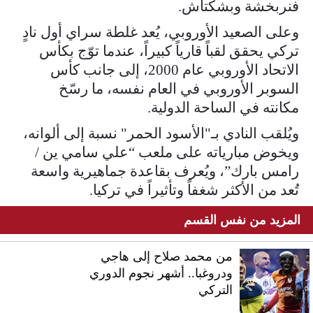
فنربخشة وبشكتاش.
وعلى الصعيد الأوروبي، يُعد غلطة سراي أول نادٍ
تركي يحقق لقباً قارياً كبيراً، عندما توّج بكأس
الاتحاد الأوروبي عام 2000، إلى جانب كأس
السوبر الأوروبي في العام نفسه، ما رسّخ
مكانته في الساحة الدولية.
ويُلقب النادي بـ"الأسود الحمر" نسبة إلى ألوانه،
ويخوض مبارياته على ملعب “علي سامي ين /
رامس بارك”، ويُعرف بقاعدة جماهيرية واسعة
تُعد من الأكثر شغفاً وتأثيراً في تركيا.
المزيد من نفس القسم
من محمد صلاح إلى هاجي
ودروغبا.. أشهر نجوم الدوري
التركي