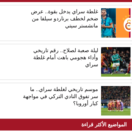
غلطة سراي يدخل بقوة.. عرض
ضخم لخطف برناردو سيلفا من
مانشستر سيتي
ليلة صعبة لصلاح.. رقم تاريخي
وأداء هجومي باهت أمام غلطة
سراي
موسم تاريخي لغلطة سراي.. ما
سر تفوق النادي التركي في مواجهة
كبار أوروبا؟
المواضيع الأكثر قراءة