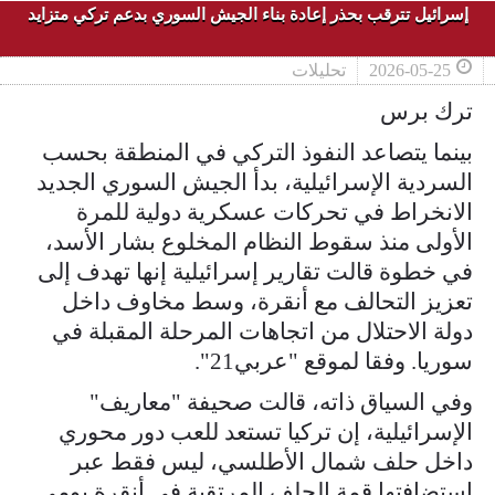
إسرائيل تترقب بحذر إعادة بناء الجيش السوري بدعم تركي متزايد
2026-05-25
تحليلات
ترك برس
بينما يتصاعد النفوذ التركي في المنطقة بحسب
السردية الإسرائيلية، بدأ الجيش السوري الجديد
الانخراط في تحركات عسكرية دولية للمرة
الأولى منذ سقوط النظام المخلوع بشار الأسد،
في خطوة قالت تقارير إسرائيلية إنها تهدف إلى
تعزيز التحالف مع أنقرة، وسط مخاوف داخل
دولة الاحتلال من اتجاهات المرحلة المقبلة في
سوريا. وفقا لموقع "عربي21".
وفي السياق ذاته، قالت صحيفة "معاريف"
الإسرائيلية، إن تركيا تستعد للعب دور محوري
داخل حلف شمال الأطلسي، ليس فقط عبر
استضافتها قمة الحلف المرتقبة في أنقرة يومي