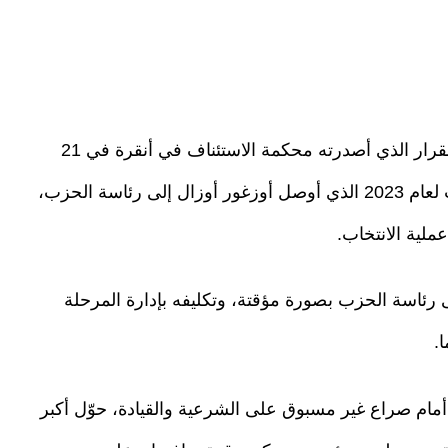
تعود جذور الأزمة الحالية -في شكلها الحالي- إلى القرار الذي أصدرته محكمة الاستئناف في أنقرة في 21
مايو/أيار الماضي، القاضي بإلغاء نتائج مؤتمر الحزب لعام 2023 الذي أوصل أوزغور أوزال إلى رئاسة الحزب،
ملية الانتخاب.
 رئاسة الحزب بصورة مؤقتة، وتكليفه بإدارة المرحلة
ب أمام صراع غير مسبوق على الشرعية والقيادة، حوّل أكبر