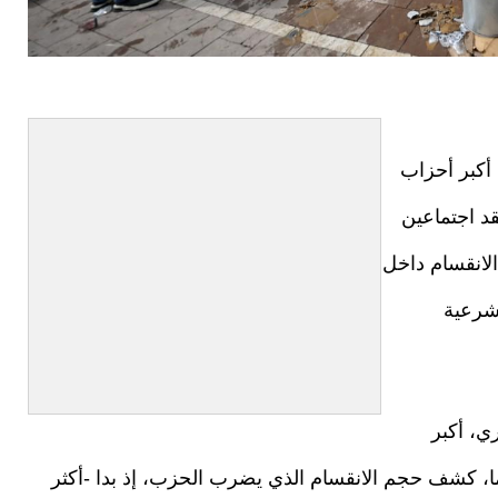
أكبر أحزاب
قد اجتماعين
انقسام داخل
شرعية
، أكبر
هاما، كشف حجم الانقسام الذي يضرب الحزب، إذ بدا -أكثر