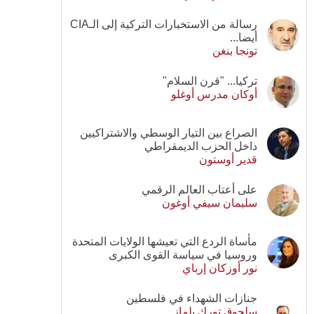
رسالة من الاستخبارات التركية إلى الـCIA
أيضا...
تونجا بنغن
تركيا... "قرن السلام"
أوكان مدرس أوغلو
الصراع بين التيار الوسطي والاشتراكيين
داخل الحزب الديمقراطي
قدير أوستون
على أعتاب العالم الرقمي
سليمان سيفي أوغون
مأساة الردع التي تعيشها الولايات المتحدة
وروسيا في سياسة القوى الكبرى
نور أوزكان إرباي
جنازات الشهداء في فلسطين
سلجوق تورك يلماز