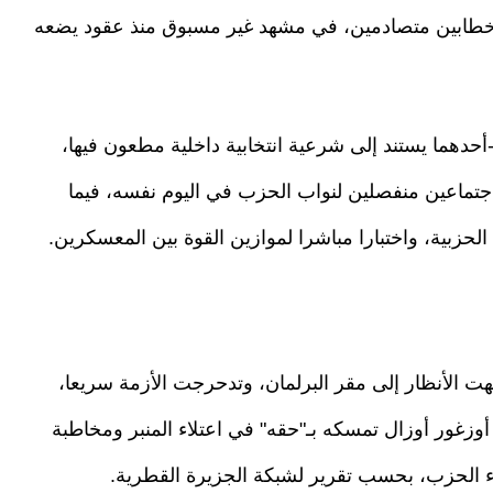
وخطابين متصادمين، في مشهد غير مسبوق منذ عقود يضعه
حدهما يستند إلى شرعية انتخابية داخلية مطعون فيها،
اجتماعين منفصلين لنواب الحزب في اليوم نفسه، فيما
لحزبية، واختبارا مباشرا لموازين القوة بين المعسكرين.
هت الأنظار إلى مقر البرلمان، وتدحرجت الأزمة سريعا،
وزغور أوزال تمسكه بـ"حقه" في اعتلاء المنبر ومخاطبة
ء الحزب، بحسب تقرير لشبكة الجزيرة القطرية.