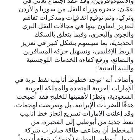
والأسودوقزوين، وقد عقد اجتماع ثلاثي في
عمّان، حضره وزراء النقل من سوريا والأردن
وتركيا، وتم توقيع اتفاقيات ومذكرات تفاهم
لتعزيز التعاون بينها في مجالات النقل البري
والجوي والبحري، وفيما يتعلق بالسكك
الحديدية، بما سيسهم بشكل كبير في تعزيز
الربط الإقليمي، وتسهيل حركة المسافرين
والبضائع، ورفع كفاءة الخدمات اللوجستية
والبنية التحتية".
وأضاف أنه "توجد خطوط أنابيب نفط برية في
الإمارات العربية المتحدة والمملكة العربية
السعودية، ونظرًا لأهميتها للخليج فقد أصبحت
هدفًا للضربات الإيرانية، بل وتعرضت لهجمات،
وقد أعلنت الإمارات تسريع إنجاز خط أنابيب
نفط جديد من أبوظبي إلى الفجيرة، من
المخطط أن يضاعف طاقة صادرات شركة
بترول أبوظبي الوطنية (أدنوك)، يتوقع أن يبدأ