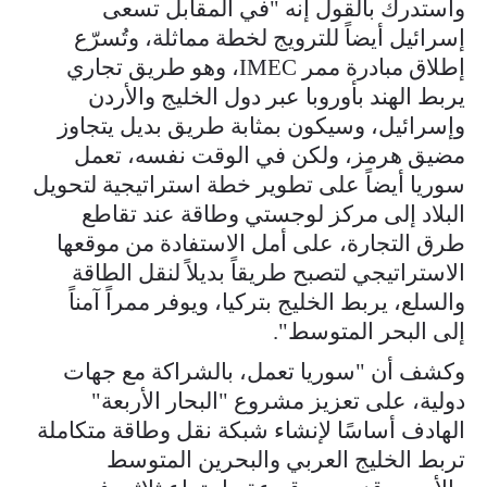
واستدرك بالقول إنه "في المقابل تسعى
إسرائيل أيضاً للترويج لخطة مماثلة، وتُسرّع
إطلاق مبادرة ممر IMEC، وهو طريق تجاري
يربط الهند بأوروبا عبر دول الخليج والأردن
وإسرائيل، وسيكون بمثابة طريق بديل يتجاوز
مضيق هرمز، ولكن في الوقت نفسه، تعمل
سوريا أيضاً على تطوير خطة استراتيجية لتحويل
البلاد إلى مركز لوجستي وطاقة عند تقاطع
طرق التجارة، على أمل الاستفادة من موقعها
الاستراتيجي لتصبح طريقاً بديلاً لنقل الطاقة
والسلع، يربط الخليج بتركيا، ويوفر ممراً آمناً
إلى البحر المتوسط".
وكشف أن "سوريا تعمل، بالشراكة مع جهات
دولية، على تعزيز مشروع "البحار الأربعة"
الهادف أساسًا لإنشاء شبكة نقل وطاقة متكاملة
تربط الخليج العربي والبحرين المتوسط