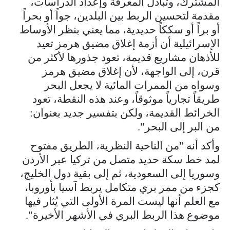
المشترك، وتبادل المعرفة وإعداد الدراسات،
مقدمة لتحسين الربط بين البلدين، جواً أو بحراً
أو براً أو سككاً حديدية، مما يعني بنظر الأوساط
الإسرائيلية أن أزمة إغلاق مضيق هرمز تعيد
للأذهان مشاريع قديمة، تعود جذورها لأكثر من
قرن، إلى الواجهة، لأن إغلاق مضيق هرمز
وسواه من الممرات المائية لا يجعل البحر
طريقاً تجارياً موثوقاً، وعند هذه النقطة، تعود
الخرائط القديمة، ولكن بتفسير جديد بعنوان:
من البر إلى البحر".
وأكد أنه "من الناحية النظرية، الطريق مفتوح
لمد خط سكة حديد متصل من تركيا عبر الأردن
وسوريا إلى السعودية، ثم إلى بقية دول الخليج،
كجزء من ممر بري متكامل يربط آسيا بأوروبا،
مع العلم أنها ليست المرة الأولى التي يُثار فيها
موضوع هذا الربط البري في الأشهر الأخيرة".