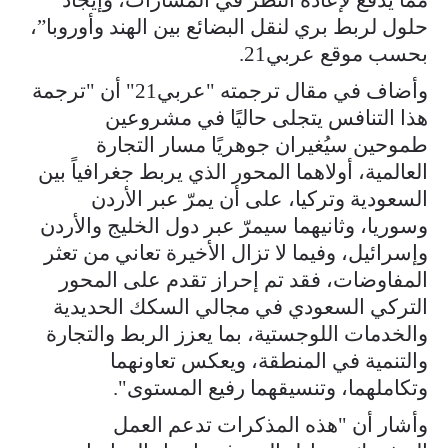
حلول لربط بري لنقل البضائع بين الهند وأوروبا”،
بحسب موقع عربي21.
وأضاف في مقال ترجمته "عربي21" أن "ترجمة
هذا التنافس يتجلى حاليًا في مشروعين
طموحين سيُغيران جوهريًا مسار التجارة
العالمية، أولاهما المحور الذي يربط جغرافياً بين
السعودية وتركيا، على أن يمرّ عبر الأردن
وسوريا، وثانيهما سيمرّ عبر دول الخليج والأردن
وإسرائيل، وفيما لا تزال الأخيرة تعاني من تعثر
المفاوضات، فقد تم إحراز تقدم على المحور
التركي السعودي في مجالي السكك الحديدية
والخدمات اللوجستية، بما يعزز الربط والتجارة
والتنمية في المنطقة، ويعكس تعاونهما
وتكاملهما، وتنسيقهما رفيع المستوى".
وأشار أن "هذه المذكرات تدعم العمل