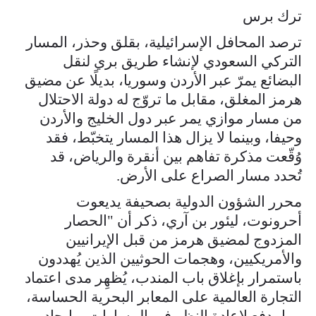
ترك برس
ترصد المحافل الإسرائيلية، بقلق وحذر، المسار
التركي السعودي لإنشاء طريق بري لنقل
البضائع يمرّ عبر الأردن وسوريا، بديلًا عن مضيق
هرمز المغلق، مقابل ما تروّج له دولة الاحتلال
من مسار موازي يمر عبر دول الخليج والأردن
وحيفا، وبينما لا يزال هذا المسار يتخبّط، فقد
وُقّعت مذكرة تفاهم بين أنقرة والرياض، قد
تُحدد مسار الصراع على الأرض.
محرر الشؤون الدولية بصحيفة يديعوت
أحرونوت، ليئور بن آري، ذكر أن "الحصار
المزدوج لمضيق هرمز من قبل الإيرانيين
والأمريكيين، وهجمات الحوثيين الذين يُهددون
باستمرار بإغلاق باب المندب، يُظهِر مدى اعتماد
التجارة العالمية على المعابر البحرية الحساسة،
مما يدفع لإعادة النظر في المسارات، وإيجاد