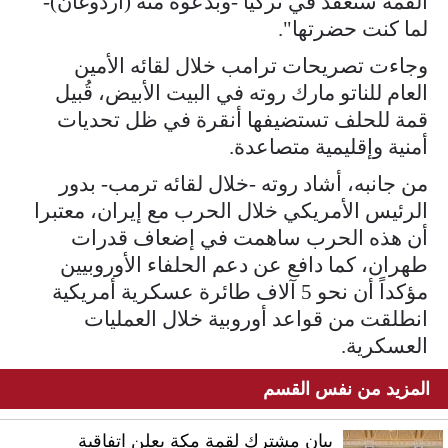
القمة ستُعقد في تركيا -وبدعوة منه (أردوغان)-
لما كنت حضرتها".
وجاءت تصريحات ترامب خلال لقائه الأمين
العام للناتو مارك روته في البيت الأبيض، قُبيل
قمة للحلف تستضيفها أنقرة في ظل تحديات
أمنية وإقليمية متصاعدة.
من جانبه، أشاد روته -خلال لقائه ترمب- بدور
الرئيس الأمريكي خلال الحرب مع إيران، معتبرا
أن هذه الحرب ساهمت في إضعاف قدرات
طهران، كما دافع عن دعم الحلفاء الأوروبيين
مؤكداً أن نحو 5 آلاف طائرة عسكرية أمريكية
انطلقت من قواعد أوروبية خلال العمليات
العسكرية.
المزيد من نفس القسم
بيان مشترك لقمة مكة يعلن اتفاقية