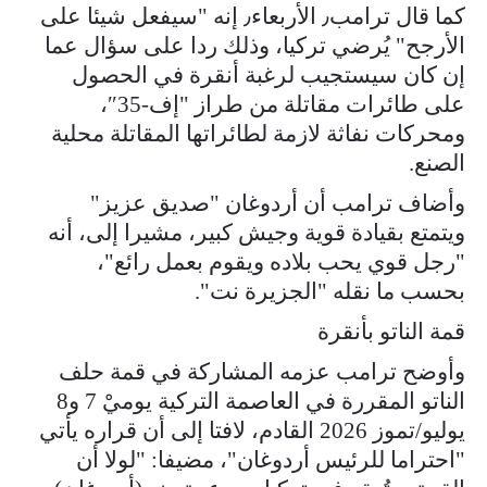
كما قال ترامب٫ الأربعاء٫ إنه "سيفعل شيئا على
الأرجح" يُرضي ‌تركيا، وذلك ردا على سؤال عما
إن كان سيستجيب لرغبة أنقرة في الحصول
على طائرات مقاتلة من طراز "إف-35″،
ومحركات نفاثة لازمة لطائراتها المقاتلة محلية
‌الصنع.
وأضاف ترامب أن أردوغان "صديق عزيز"
ويتمتع بقيادة قوية وجيش كبير، مشيرا إلى، أنه
"رجل قوي يحب بلاده ويقوم بعمل رائع"،
بحسب ما نقله "الجزيرة نت".
قمة الناتو بأنقرة
وأوضح ترامب عزمه المشاركة في قمة حلف
الناتو المقررة في العاصمة التركية يوميْ 7 و8
يوليو/تموز 2026 القادم، لافتا إلى أن قراره يأتي
"احتراما للرئيس أردوغان"، مضيفا: "لولا أن