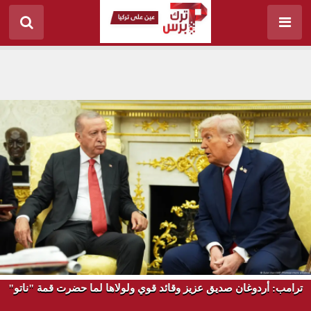
ترامب: أردوغان صديق عزيز وقائد قوي ولولاها لما حضرت قمة "ناتو"