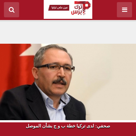
صحفي: لدى تركيا خطة ب و ج بشأن الموصل