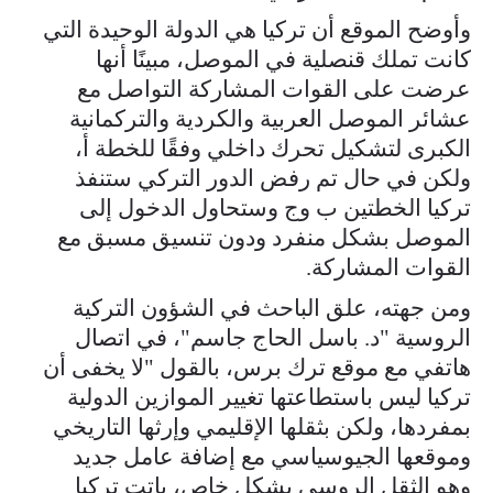
وأوضح الموقع أن تركيا هي الدولة الوحيدة التي
كانت تملك قنصلية في الموصل، مبينًا أنها
عرضت على القوات المشاركة التواصل مع
عشائر الموصل العربية والكردية والتركمانية
الكبرى لتشكيل تحرك داخلي وفقًا للخطة أ،
ولكن في حال تم رفض الدور التركي ستنفذ
تركيا الخطتين ب وج وستحاول الدخول إلى
الموصل بشكل منفرد ودون تنسيق مسبق مع
القوات المشاركة.
ومن جهته، علق الباحث في الشؤون التركية
الروسية "د. باسل الحاج جاسم"، في اتصال
هاتفي مع موقع ترك برس، بالقول "لا يخفى أن
تركيا ليس باستطاعتها تغيير الموازين الدولية
بمفردها، ولكن بثقلها الإقليمي وإرثها التاريخي
وموقعها الجيوسياسي مع إضافة عامل جديد
وهو الثقل الروسي بشكل خاص، باتت تركيا