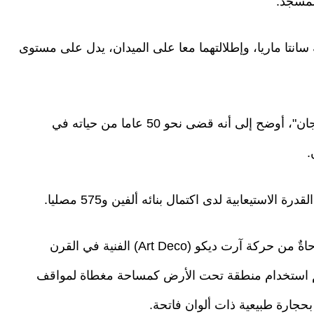
لمسجد.
انتا ماريا، وإطلالتهما معا على الميدان، يدل على مستوى
من جانبه رئيس بلدية بي أوغلو "أحمد مصباح دميرجان"، أوضح إلى أنه قضى نحو 50 عاما من حياته في
.
وقد وُصفت الهندسة المعمارية للمسجد بأنها مستوحاةٌ من حركة آرت ديكو (Art Deco) الفنية في القرن
تم استخدام منطقة تحت الأرض كمساحة مغطاة لمواقف