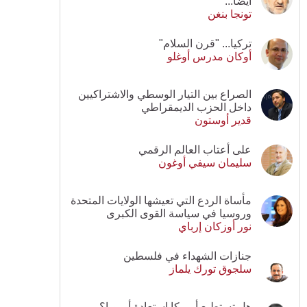
أيضا...
تونجا بنغن
تركيا... "قرن السلام"
أوكان مدرس أوغلو
الصراع بين التيار الوسطي والاشتراكيين
داخل الحزب الديمقراطي
قدير أوستون
على أعتاب العالم الرقمي
سليمان سيفي أوغون
مأساة الردع التي تعيشها الولايات المتحدة
وروسيا في سياسة القوى الكبرى
نور أوزكان إرباي
جنازات الشهداء في فلسطين
سلجوق تورك يلماز
هل تستطيع أمريكا استعادة أوروبا؟