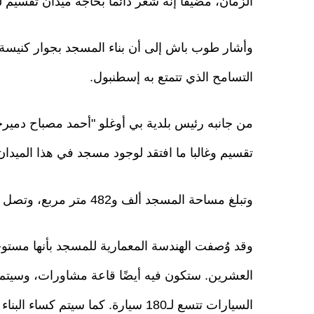
الزمان، مضيفا إنه شعر دائما بحاجة ميدان تقسيم 
وأشار طوب باش إلى أن بناء المسجد بجوار كنيسة س
التسامح الذي تتمتع به إسطنبول.
تقسيم وغالبا ما افتقد لوجود مسجد في هذا الميدان
وتبلغ مساحة المسجد ألف و482 متر مربع، وتصل القدرة الاستيعابية لدى اكتمال بنائه ألفين و575 مصليا.
العشرين. ستكون فيه أيضًا قاعة مشاورات، وسي
السيارات تتسع لـ180 سيارة. كما سيتم كساء البناء بحجارة طبيعية ذات ألوان فاتحة.