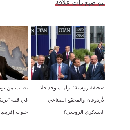
مواضيع ذات علاقة
صحيفة روسية: ترامب وجد حلا
بطلب من بوتي
لأردوغان والمجمّع الصناعي
في قمة "بريك
العسكري الروسي؟
جنوب إفريقيا