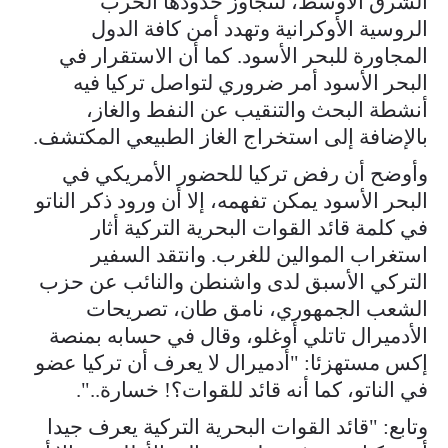
الشرق الأوسط، لتتجاوز حدودها الحرب
الروسية الأوكرانية وتهدد أمن كافة الدول
المجاورة للبحر الأسود. كما أن الاستقرار في
البحر الأسود أمر ضروري لتواصل تركيا فيه
أنشطة البحث والتنقيب عن النفط والغاز،
بالإضافة إلى استخراج الغاز الطبيعي المكتشف.
وأوضح أن رفض تركيا للحضور الأمريكي في
البحر الأسود يمكن تفهمه، إلا أن ورود ذكر الناتو
في كلمة قائد القوات البحرية التركية أثار
استغراب الموالين للغرب. وانتقد السفير
التركي الأسبق لدى واشنطن والنائب عن حزب
الشعب الجمهوري، نامق طان، تصريحات
الأدميرال تاتلي أوغلو، وقال في حسابه بمنصة
إكس مستهزئا: "أدميرال لا يعرف أن تركيا عضو
في الناتو، كما أنه قائد للقوات؟! خسارة..".
وتابع: "قائد القوات البحرية التركية يعرف جيدا