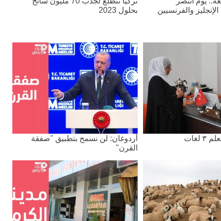
ة.. يوم انتصر
تركيا تتطلع لجذب 70 مليون سائح
الإنجليز والفرنسيين
بحلول 2023
 لغات
أردوغان: لن نسمح بتطبيق "صفقة
القرن"