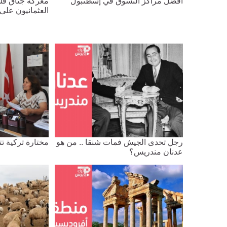
أفضل مراكز التسوق في إسطنبول
معركة جناق قلع
العثمانيون على 
رجل تحدى الجيش فمات شنقا .. من هو
مختارة تركية تتعلم ٣
عدنان مندريس؟