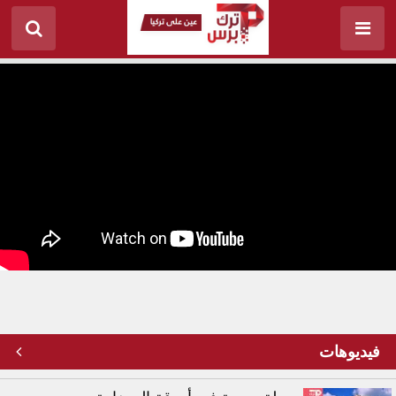
خربشة الأطفال تتحول لحلي ومجوهرات
فيديوهات