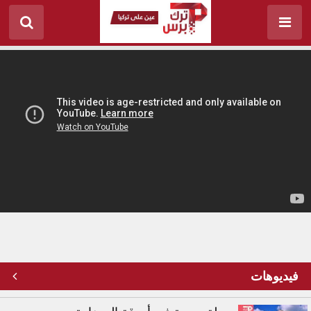
أغنية "حطم حاجز الخوف" في ذكرى 15 تموز
فيديوهات