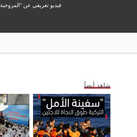
فيديو تعريفي عن "المروحية ا
شاهد أيضاً