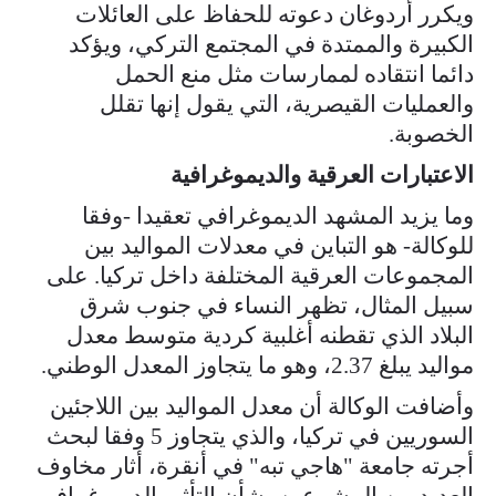
ويكرر أردوغان دعوته للحفاظ على العائلات
الكبيرة والممتدة في المجتمع التركي، ويؤكد
دائما انتقاده لممارسات مثل منع الحمل
والعمليات القيصرية، التي يقول إنها تقلل
الخصوبة.
الاعتبارات العرقية والديموغرافية
وما يزيد المشهد الديموغرافي تعقيدا -وفقا
للوكالة- هو التباين في معدلات المواليد بين
المجموعات العرقية المختلفة داخل تركيا. على
سبيل المثال، تظهر النساء في جنوب شرق
البلاد الذي تقطنه أغلبية كردية متوسط معدل
مواليد يبلغ 2.37، وهو ما يتجاوز المعدل الوطني.
وأضافت الوكالة أن معدل المواليد بين اللاجئين
السوريين في تركيا، والذي يتجاوز 5 وفقا لبحث
أجرته جامعة "هاجي تبه" في أنقرة، أثار مخاوف
العديد من المشرعين بشأن التأثير الديموغرافي