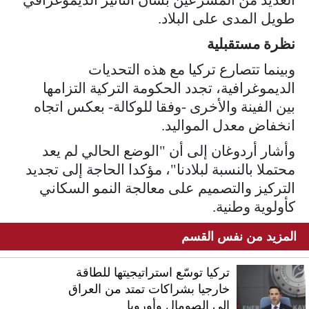
طويل المدى على البلاد.
نظرة مستقبلية
وبينما تتصارع تركيا مع هذه التحديات
الديموغرافية، تجدد الحكومة التركية التزامها
بين الفينة والأخرى -وفقا للوكالة- بعكس اتجاه
انخفاض معدل المواليد.
وأشار أردوغان إلى أن "الوضع الحالي لم يعد
محتملا بالنسبة لبلادنا"، مؤكدا الحاجة إلى تجديد
التركيز والتصميم على معالجة النمو السكاني
كأولوية وطنية.
المزيد من نفس القسم
تركيا توسّع استراتيجيتها للطاقة
خارجيا بشراكات تمتد من العراق
إلى الصومال وأوروبا