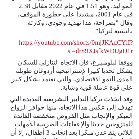
المواليد، وهو 1.51 في عام 2022 مقابل 2.38
في عام 2001، مشددا على خطورة الموقف،
وقال "بصراحة، هذا تهديد وجودي، وكارثة
بالنسبة لتركيا".
https://youtube.com/shorts/0mjJKAdCYlI?
si=drS9XJsfkWDUgD1r
ووفقا لبلومبيرغ، فإن الاتجاه التنازلي للسكان
يشكل تحديا كبيرا لإستراتيجية أردوغان طويلة
المدى للنمو الاقتصادي، والتي تعتمد بشكل كبير
على قوة عاملة قوية وشابة.
وقد اتخذت تركيا التدابير التشريعية العديدة التي
تهدف إلى عكس هذا الاتجاه، منها حوافز الزواج
المبكر والإنجاب مثل القروض منخفضة الفائدة
للمتزوجين حديثا والإعفاءات الضريبية للأمهات
اللاتي يتقاعدن مبكرا بعد إنجاب 3 أطفال، إلا أن