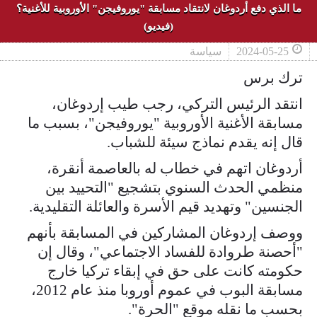
ما الذي دفع أردوغان لانتقاد مسابقة "يوروفيجن" الأوروبية للأغنية؟
(فيديو)
2024-05-25
سياسة
ترك برس
انتقد الرئيس التركي، رجب طيب إردوغان،
مسابقة الأغنية الأوروبية "يوروفيجن"، بسبب ما
قال إنه يقدم نماذج سيئة للشباب.
أردوغان اتهم في خطاب له بالعاصمة أنقرة،
منظمي الحدث السنوي بتشجيع "التحييد بين
الجنسين" وتهديد قيم الأسرة والعائلة التقليدية.
ووصف إردوغان المشاركين في المسابقة بأنهم
"أحصنة طروادة للفساد الاجتماعي"، وقال إن
حكومته كانت على حق في إبقاء تركيا خارج
مسابقة البوب في عموم أوروبا منذ عام 2012،
بحسب ما نقله موقع "الحرة".