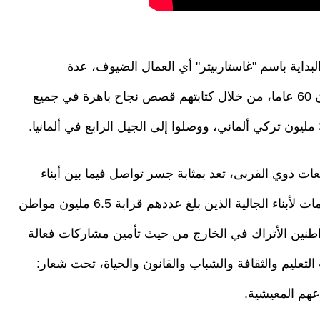
بداية باسم "غاستاربيتر" أي العمال الضيوف، عدة
إسهامات مهمة في بناء المجتمع الألماني في غضون 60 عاما، من خلال كتابتهم قصص نجاح باهرة في جميع
ات ذوي القربى، تعد بمثابة جسر تواصل فيما بين أبناء
الجالية التركية في مختلف دول العالم، وتقدم الخدمات لأبناء الجالية الذين بلغ عددهم قرابة 6.5 مليون مواطن
اطنين الأتراك في الخارج من حيث تأمين مشاركات فعالة
لتعليم والثقافة والشباب والقانون والحياة، تحت شعار:
هم المعيشية.