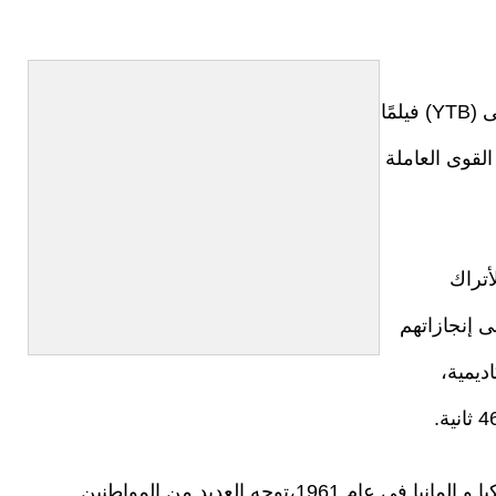
أعدت رئاسة أتراك المهجر والمجتمعات ذوي القربى (YTB) فيلمًا
القوى العاملة
أتراك
الضوء على إنجازاتهم
ديمية،
وضمن نطاق اتفاقية القوى العاملة الموقعة بين تركيا و المانيا في عام 1961،توجه العديد من المواطنين