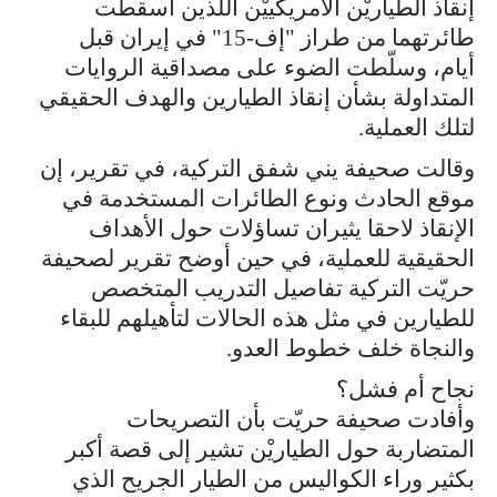
إنقاذ الطياريْن الأمريكييْن اللذين أُسقطت
طائرتهما من طراز "إف-15" في إيران قبل
أيام، وسلّطت الضوء على مصداقية الروايات
المتداولة بشأن إنقاذ الطيارين والهدف الحقيقي
لتلك العملية.
وقالت صحيفة يني شفق التركية، في تقرير، إن
موقع الحادث ونوع الطائرات المستخدمة في
الإنقاذ لاحقا يثيران تساؤلات حول الأهداف
الحقيقية للعملية، في حين أوضح تقرير لصحيفة
حريّت التركية تفاصيل التدريب المتخصص
للطيارين في مثل هذه الحالات لتأهيلهم للبقاء
والنجاة خلف خطوط العدو.
نجاح أم فشل؟
وأفادت صحيفة حريّت بأن التصريحات
المتضاربة حول الطياريْن تشير إلى قصة أكبر
بكثير وراء الكواليس من الطيار الجريح الذي