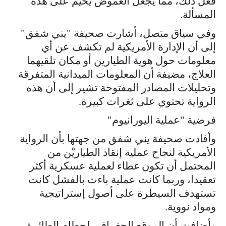
فعل ذلك، مما يجعل الغموض يخيّم على هذه
المسألة.
وفي سياق متصل، أشارت صحيفة "يني شفق"
إلى أن الإدارة الأمريكية لم تكشف عن أي
معلومات حول هوية الطيارين أو مكان تلقيهما
العلاج، مضيفة أن المعلومات الميدانية المتفرقة
وتحليلات المصادر المفتوحة تشير إلى أن هذه
الرواية تحتوي على ثغرات كبيرة.
فرضية "عملية اليورانيوم"
وأفادت صحيفة يني شفق من جهتها بأن الرواية
الأمريكية لنجاح عملية إنقاذ الطياريْن من
المحتمل أن تكون غطاء لعملية عسكرية أكثر
تعقيدا، وربما كانت عملية باءت بالفشل كانت
تستهدف السيطرة على أصول إستراتيجية
ومواد نووية.
وأضافت أن الموقع الجغرافي لحطام الطائرة