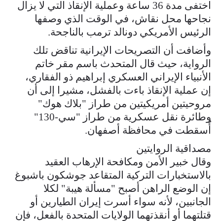
اختفى مدة 36 ساعة وعملية الإنقاذ التي لا يزال
نجاحها محل نقاش، في الوقت الذي وصفها
الرئيس الأمريكي دونالد ترمب بالناجحة.
وأضافت أن التصريحات الإيرانية تناقض تلك
الرواية، حيث قال المتحدث باسم مقر خاتم
الأنبياء الإيراني العسكري إبراهيم ذو الفقاري،
إن عملية الإنقاذ باءت بالفشل، مشيرا إلى أن
مروحيتين أمريكيتين من طراز "بلاك هوك"
وطائرة نقل عسكرية من طراز "سي-130"
أُسقطت في محافظة أصفهان.
مصداقية الروايتين
وقال خبير الأمن ومكافحة الإرهاب العقيد
بالاستخبارات التركية المتقاعد جوشكون باشبوغ
إن الوضع الراهن أصبح "مسألة هيبة" لكلا
الجانبين، لأنه سواء أسرت إيران الطيارين أو
قتلتهما أو أنقذتهما الولايات المتحدة بالفعل، فإن