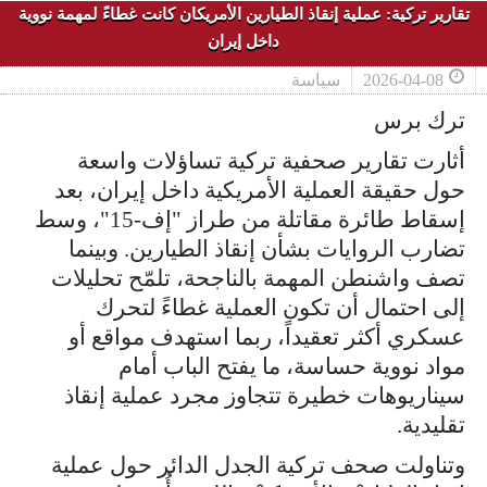
تقارير تركية: عملية إنقاذ الطيارين الأمريكان كانت غطاءً لمهمة نووية
داخل إيران
2026-04-08
سياسة
ترك برس
أثارت تقارير صحفية تركية تساؤلات واسعة
حول حقيقة العملية الأمريكية داخل إيران، بعد
إسقاط طائرة مقاتلة من طراز "إف-15"، وسط
تضارب الروايات بشأن إنقاذ الطيارين. وبينما
تصف واشنطن المهمة بالناجحة، تلمّح تحليلات
إلى احتمال أن تكون العملية غطاءً لتحرك
عسكري أكثر تعقيداً، ربما استهدف مواقع أو
مواد نووية حساسة، ما يفتح الباب أمام
سيناريوهات خطيرة تتجاوز مجرد عملية إنقاذ
تقليدية.
وتناولت صحف تركية الجدل الدائر حول عملية