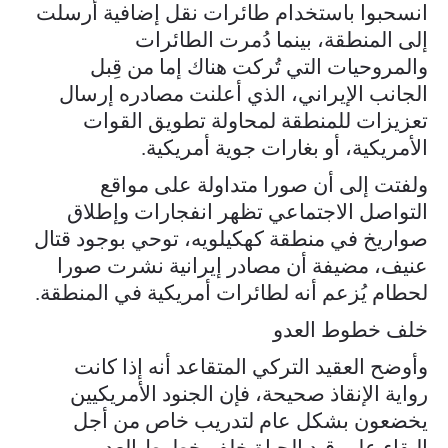
انسحبوا باستخدام طائرات نقل إضافية أُرسلت
إلى المنطقة، بينما دُمرت الطائرات
والمروحيات التي تُركت هناك إما من قِبل
الجانب الإيراني، الذي أعلنت مصادره إرسال
تعزيزات للمنطقة لمحاولة تطويق القوات
الأمريكية، أو بغارات جوية أمريكية.
ولفتت إلى أن صورا متداولة على مواقع
التواصل الاجتماعي تظهر انفجارات وإطلاق
صواريخ في منطقة كهكيلويه، توحي بوجود قتال
عنيف، مضيفة أن مصادر إيرانية نشرت صورا
لحطام يُزعم أنه لطائرات أمريكية في المنطقة.
خلف خطوط العدو
وأوضح العقيد التركي المتقاعد أنه إذا كانت
رواية الإنقاذ صحيحة، فإن الجنود الأمريكيين
يخضعون بشكل عام لتدريب خاص من أجل
البقاء على قيد الحياة خلف خطوط العدو