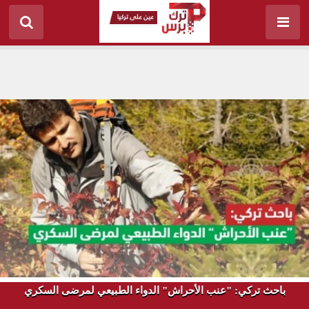
باحث تركي: "عنب الأحراش" الدواء الطبيعي لمرضى السكري