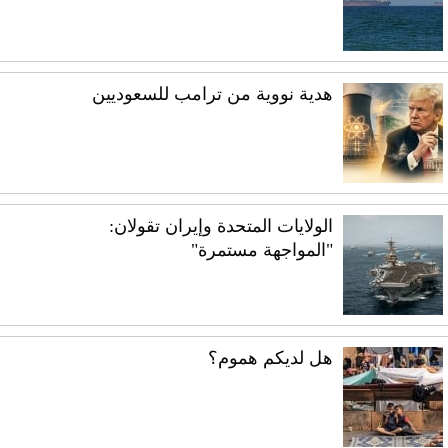
هدية نووية من ترامب للسعوديين
الولايات المتحدة وإيران تقولان:
"المواجهة مستمرة"
هل لديكم هموم؟