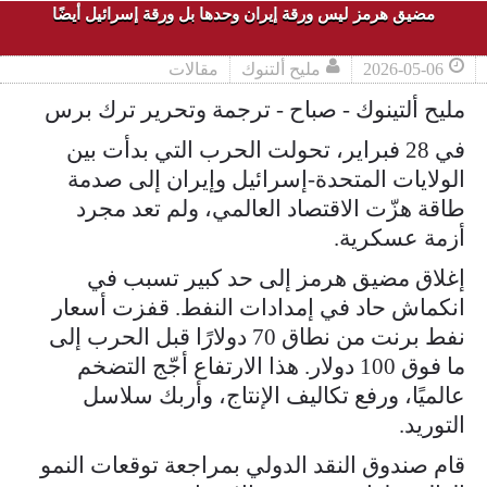
مضيق هرمز ليس ورقة إيران وحدها بل ورقة إسرائيل أيضًا
2026-05-06
مليح ألتنوك
مقالات
مليح ألتينوك - صباح - ترجمة وتحرير ترك برس
في 28 فبراير، تحولت الحرب التي بدأت بين
الولايات المتحدة-إسرائيل وإيران إلى صدمة
طاقة هزّت الاقتصاد العالمي، ولم تعد مجرد
أزمة عسكرية.
إغلاق مضيق هرمز إلى حد كبير تسبب في
انكماش حاد في إمدادات النفط. قفزت أسعار
نفط برنت من نطاق 70 دولارًا قبل الحرب إلى
ما فوق 100 دولار. هذا الارتفاع أجّج التضخم
عالميًا، ورفع تكاليف الإنتاج، وأربك سلاسل
التوريد.
قام صندوق النقد الدولي بمراجعة توقعات النمو