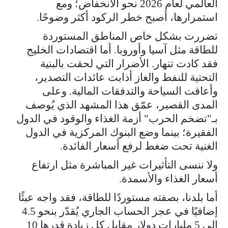
العالمي لعام 2026 نحو الانخفاض؛ ومع
استمرارها، أصبح خطر الركود أكثر وضوحًا.
تضررت بشكل خاص المناطق المستوردة
للطاقة مثل آسيا وأوروبا. أما اقتصادات الخليج
فقد كادت تنهار. الأضرار التي لحقت بالبنية
التحتية للنفط والغاز أذابت عائدات التصدير،
وأعاقت السياحة والتدفقات المالية. وعلى
المدى القصير، عمّق هذا المشهد الذي يُوصف
بـ"تضخم الحرب" أزمة الغذاء والوقود في الدول
الفقيرة؛ بينما وضع البنوك المركزية في الدول
الغنية تحت ضغط لرفع أسعار الفائدة.
ولا ننسى التأثيرات غير المباشرة مثل ارتفاع
أسعار الغذاء والأسمدة.
أما بلدنا، بصفته مستوردًا للطاقة، فقد واجه عبئًا
إضافيًا في عجز الحساب الجاري يُقدّر بنحو 4.5
إلى 5 مليارات دولار مقابل كل زيادة قدرها 10