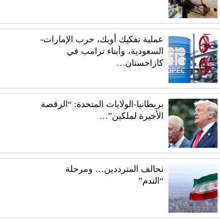
عملية تفكيك أوبك، حرب الإمارات-
السعودية، وأبناء ترامب في
كازاخستان…
بريطانيا-الولايات المتحدة: “الرقصة
الأخيرة لملكين”…
تحالف المترددين… ومرحلة
“الندم”