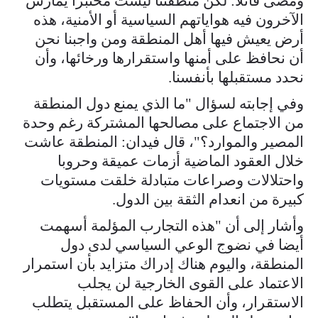
ومضى قائلا: لكن منطقتنا ليست مختبرا يمارس
الآخرون فيه هواياتهم السياسية أو الأمنية، هذه
أرض يعيش فيها أهل المنطقة ومن واجبنا نحن
أن نحافظ على أمنها واستقرارها ورخائها، وأن
نحدد مستقبلها بأنفسنا.
وفي إجابته لسؤال "ما الذي يمنع دول المنطقة
من الاجتماع على مصالحها المشتركة رغم وحدة
المصير والموارد؟"، قال فيدان: المنطقة عاشت
خلال العقود الماضية أزمات عميقة وحروبا
واحتلالات وصراعات متبادلة خلقت مستويات
كبيرة من انعدام الثقة بين الدول.
وأشار إلى أن "هذه التجارب المؤلمة أسهمت
أيضا في نضوج الوعي السياسي لدى دول
المنطقة، واليوم هناك إدراك متزايد بأن استمرار
الاعتماد على القوى الخارجية لن يجلب
الاستقرار، وأن الحفاظ على المستقبل يتطلب