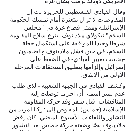
الأمريكي دونالد ترمب بشأن غزة.
وقال القيادي الفلسطيني للجزيرة نت إن
المفاوضات لا تزال متعثرة أمام تمسك الحكومة
الإسرائيلية وممثل قطاع غزة في "مجلس
السلام" نيكولاي ملادينوف، بنزع سلاح المقاومة
شرطا وحيدا للموافقة على استكمال خطة
السلام، في حين فشل ملادينوف والضامنون
-بحسب تعبير القيادي- في الضغط على
إسرائيل وإلزامها بتطبيق استحقاقات المرحلة
الأولى من الاتفاق.
وكشف القيادي في الجبهة الشعبية -الذي طلب
عدم نشر اسمه- أن آخر ما توصلت إليه
المناقشات -قبل سفر وفد حركة المقاومة
الإسلامية (حماس) المفاوض إلى تركيا لمزيد من
التشاور واللقاءات الأسبوع الماضي- كان رفض
ملادينوف نصًا وضعته حركة حماس بعد التشاور