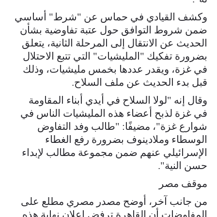
وكشف القيادي في حماس عن "شرط" أساسي
ضمن شروط التوافق حول عتبة تفاوضية بشأن
الحديث عن الانتقال إلى المرحلة الثانية، يتعلق
بضرورة تفكيك "المليشيات" التي تتبع الاحتلال
في غزة، ويقدر عددها بخمس مليشيات، وذلك
قبل بدء الحديث عن ملف السلاح.
وقال إنه "لولا السلاح في أيدي أبناء المقاومة
في غزة لذبح أعضاء هذه المليشيات الناس في
شوارع غزة"، مضيفًا: "طالب وفد التفاوض
الوسطاء وملادينوف بضرورة رفع الغطاء
الإسرائيلي عنهم ضمن مجموعة مطالب لإبداء
حسن النية".
موقف مصر
من جانب آخر، أوضح مصدر مصري مطلع على
المفاوضات أن القاهرة ترفض إعلان نهاية هذه