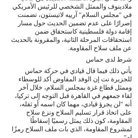
ملادينوف والممثل الشخصي للرئيس الأمريكي
في "مجلس السلام" آرييه لاتيستون، تضمنت
إصرارًا على عدم تضمين الحديث حول مسار
إقامة دولة فلسطينية كاستحقاق ضمن
استحقاقات المرحلة الثانية، والمقرونة بالحديث
عن ملف سلاح المقاومة.
شرط لدى حماس
يأتي ذلك فيما قال قيادي في حركة حماس
للجزيرة نت إن الوفد المفاوض أكد للوسطاء
وممثل قطاع غزة بمجلس السلام، خلال آخر
لقاء جمعهم في القاهرة قبل التوجه إلى تركيا،
أنه "لن يجرؤ قيادي، مهما كان اسمه أو ثقله،
على اتخاذ قرار تسليم السلاح ونزع سلاح
المقاومة، كون ذلك يمثل رسميًا إسقاطًا
لمشروع المقاومة، الذي بات ملف السلاح رمزًا
له".