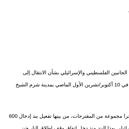
لجانبين الفلسطيني والإسرائيلي بشأن الانتقال إلى
المرحلة الثانية من اتفاق وقف إطلاق النار، الموقع في 10 أكتوبر/تشرين الأول الماضي بمدينة شرم الشيخ
وكشف المسؤول المصري أن القاهرة طرحت مؤخرا مجموعة من المقترحات، من بينها تفعيل بند إدخال 600
يلي بهذا البند منذ دخل اتفاق وقف إطلاق النار حيز