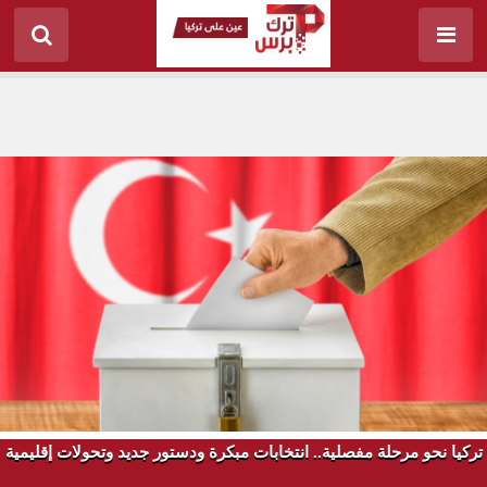
تركيا نحو مرحلة مفصلية.. انتخابات مبكرة ودستور جديد وتحولات إقليمية