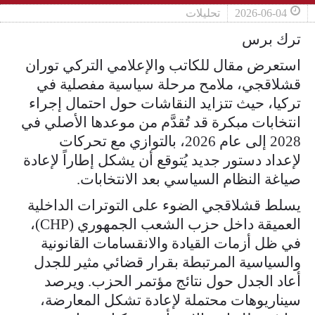
2026-06-04
تحليلات
ترك برس
استعرض مقال للكاتب والإعلامي التركي توران
قشلاقجي، ملامح مرحلة سياسية مفصلية في
تركيا، حيث تتزايد النقاشات حول احتمال إجراء
انتخابات مبكرة قد تُقدَّم من موعدها الأصلي في
2028 إلى عام 2026، بالتوازي مع تحركات
لإعداد دستور جديد يُتوقع أن يشكل إطاراً لإعادة
صياغة النظام السياسي بعد الانتخابات.
يسلط قشلاقجي الضوء على التوترات الداخلية
العميقة داخل حزب الشعب الجمهوري (CHP)،
في ظل أزمات القيادة والانقسامات القانونية
والسياسية المرتبطة بقرار قضائي مثير للجدل
أعاد الجدل حول نتائج مؤتمر الحزب. ويرصد
سيناريوهات محتملة لإعادة تشكل المعارضة،