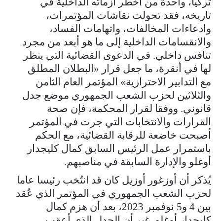
تركيا، واحدة من أخطر أزماته الداخلية في
تاريخه، فقد تحولت نقاشات المؤتمرات،
وادعاءات المخالفات، واتهامات الفساد،
والانقسامات الداخلية إلى ما هو أبعد من مجرد
تنافس داخلي. في الدعوى القضائية التي ينظر
لها في أنقرة، ما جعل قرار «البطلان المطلق
مع التدابير الاحترازية» المؤتمر العام الثامن
والثلاثين لحزب الشعب الجمهوري موضع جدل
قانوني. ووفقا لقرار المحكمة، فإن صحة
القرارات والانتخابات التي جرت في المؤتمر
أصبحت خاضعة للرقابة القضائية، مع الحكم
باستمرار عمل الرئيس السابق كمال كليجدار
أوغلو والإدارة السابقة في مناصبهم.
يُذكر أن أوزغور أوزيل كان قد انتُخب رئيسا عاما
لحزب الشعب الجمهوري في المؤتمر الذي عُقد
بين 4 و5 نوفمبر 2023، بعد أن هزم كمال
كليجدار أوغلو. غير أن الجدل الذي أعقب