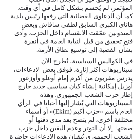
المؤتمر، لم يُحسم بشكل كامل في أي وقت.
كما أن الدعاوى القضائية التي رفعها رئيس بلدية
هاتاي الكبرى السابق لطفي سافاش وبعض
المندوبين عمّقت الانقسام داخل الحزب. وأدى
فتح تحقيق من قبل النيابة العامة في أنقرة
بشأن القضية إلى توسيع نطاق الأزمة.
في الكواليس السياسية، تُطرح الآن
سيناريوهات أكثر إثارة، فوفق بعض الادعاءات،
يدرس مقربون من أكرم إمام أوغلو وأوزغور
أوزيل إمكانية إنشاء كيان سياسي جديد خارج
إطار حزب الشعب الجمهوري. وهذه
السيناريوهات التي يُشار إليها أحيانا في الرأي
العام باسم «حزب أكيم (Ekim)» أو أسماء
مختلفة أخرى، لم يتضح بعد مدى دقتها أو
صحتها. إلا أن التوتر وعدم اليقين داخل حزب
الشعب الجمهوري يُبقيان هذه الادعاءات حاضرة