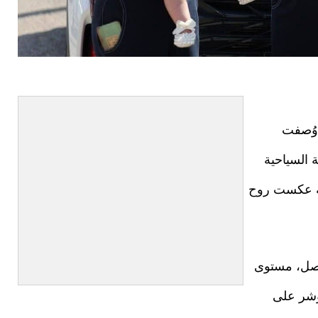
وُصفت
 السياحية
ّية عكست روح
اصل، مستوى
ؤشر على