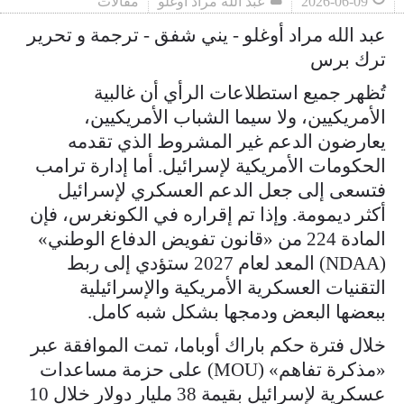
2026-06-09
عبد الله مراد أوغلو
مقالات
عبد الله مراد أوغلو - يني شفق - ترجمة و تحرير
ترك برس
تُظهر جميع استطلاعات الرأي أن غالبية
الأمريكيين، ولا سيما الشباب الأمريكيين،
يعارضون الدعم غير المشروط الذي تقدمه
الحكومات الأمريكية لإسرائيل. أما إدارة ترامب
فتسعى إلى جعل الدعم العسكري لإسرائيل
أكثر ديمومة. وإذا تم إقراره في الكونغرس، فإن
المادة 224 من «قانون تفويض الدفاع الوطني»
(NDAA) المعد لعام 2027 ستؤدي إلى ربط
التقنيات العسكرية الأمريكية والإسرائيلية
ببعضها البعض ودمجها بشكل شبه كامل.
خلال فترة حكم باراك أوباما، تمت الموافقة عبر
«مذكرة تفاهم» (MOU) على حزمة مساعدات
عسكرية لإسرائيل بقيمة 38 مليار دولار خلال 10