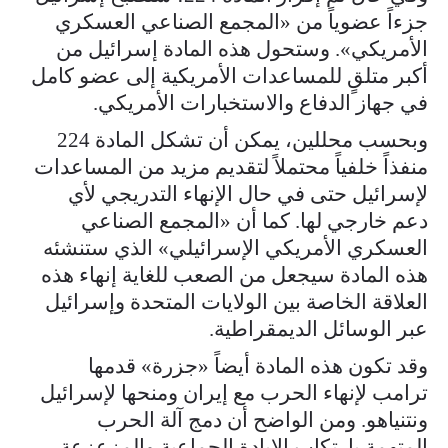
جزءاً عضوياً من «المجمع الصناعي العسكري
الأمريكي». وستحول هذه المادة إسرائيل من
أكبر متلقٍ للمساعدات الأمريكية إلى عضو كامل
في جهاز الدفاع والاستخبارات الأمريكي.
وبحسب محللين، يمكن أن تشكل المادة 224
منفذاً خلفياً محتملاً لتقديم مزيد من المساعدات
لإسرائيل حتى في حال الإنهاء التدريجي لأي
دعم خارجي لها. كما أن «المجمع الصناعي
العسكري الأمريكي الإسرائيلي» الذي ستنشئه
هذه المادة سيجعل من الصعب للغاية إنهاء هذه
العلاقة الخاصة بين الولايات المتحدة وإسرائيل
عبر الوسائل الديمقراطية.
وقد تكون هذه المادة أيضاً «جزرة» قدمها
ترامب لإنهاء الحرب مع إيران ومنحها لإسرائيل
ونتنياهو. ومن الواضح أن دمج آلة الحرب
المتهمة بارتكاب الإبادة الجماعية والمزعزعة